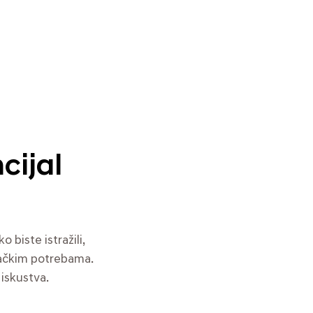
cijal
biste istražili,
ozačkim potrebama.
 iskustva.