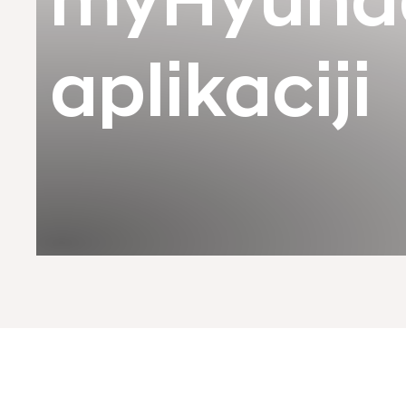
myHyund
aplikaciji