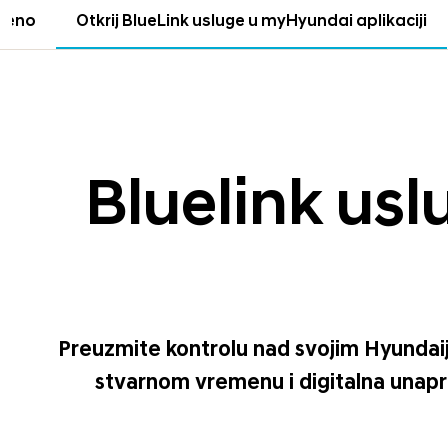
ojeno
Otkrij BlueLink usluge u myHyundai aplikaciji
Bluelink us
Preuzmite kontrolu nad svojim Hyundaije
stvarnom vremenu i digitalna unapređ