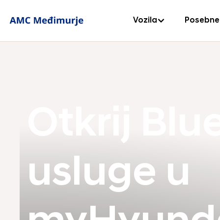
Vozila
Posebne
Otkrij Blu
usluge u