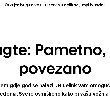
Otkrijte brigu o vozilu i servis u aplikaciji myHyundai
lugte: Pametno
povezano
m gdje god se nalazili. Bluelink vam omogućuj
enja. Sve je osmišljeno kako bi vaša vožnja bil