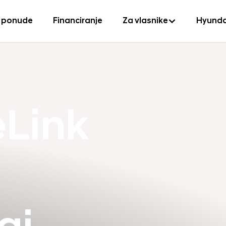
 ponude
Financiranje
Za vlasnike
Hyunda
eLink