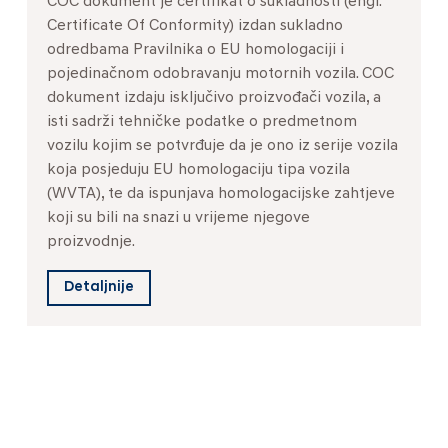
COC dokument je certifikat o sukladnosti (engl.
Certificate Of Conformity) izdan sukladno
odredbama Pravilnika o EU homologaciji i
pojedinačnom odobravanju motornih vozila. COC
dokument izdaju isključivo proizvođači vozila, a
isti sadrži tehničke podatke o predmetnom
vozilu kojim se potvrđuje da je ono iz serije vozila
koja posjeduju EU homologaciju tipa vozila
(WVTA), te da ispunjava homologacijske zahtjeve
koji su bili na snazi u vrijeme njegove
proizvodnje.
Detaljnije