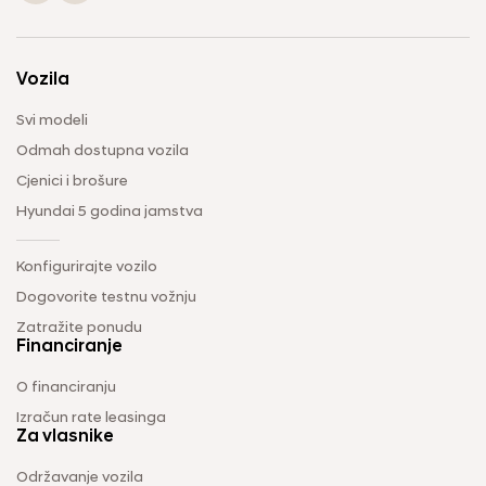
Vozila
Svi modeli
Odmah dostupna vozila
Cjenici i brošure
Hyundai 5 godina jamstva
Konfigurirajte vozilo
Dogovorite testnu vožnju
Zatražite ponudu
Financiranje
O financiranju
Izračun rate leasinga
Za vlasnike
Održavanje vozila