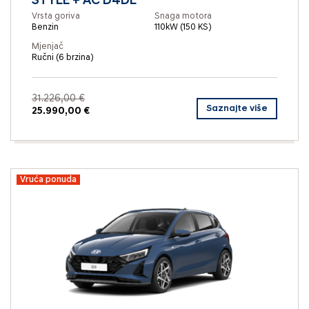
STYLE + AC D4DL
Vrsta goriva
Snaga motora
Benzin
110kW (150 KS)
Mjenjač
Ručni (6 brzina)
31.226,00 €
Saznajte više
25.990,00 €
Vruća ponuda