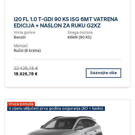
i20 FL 1.0 T-GDI 90 KS ISG 6MT VATRENA
EDICIJA + NASLON ZA RUKU G2XZ
Vrsta goriva
Snaga motora
Benzin
66kW (90 KS)
Mjenjač
Ručni (6 brzina)
22.426,78 €
Saznajte više
18.926,78 €
Vruća ponuda
U cijenu uključeni prva godina osiguranja (AO + kasko)