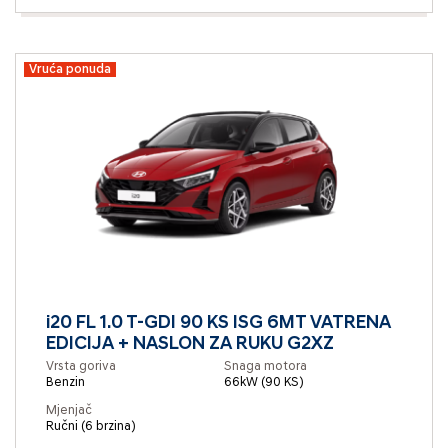
Vruća ponuda
i20 FL 1.0 T-GDI 90 KS ISG 6MT VATRENA
EDICIJA + NASLON ZA RUKU G2XZ
Vrsta goriva
Snaga motora
Benzin
66kW (90 KS)
Mjenjač
Ručni (6 brzina)