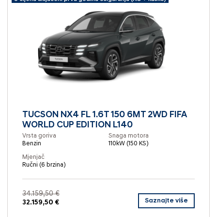
TUCSON NX4 FL 1.6T 150 6MT 2WD FIFA
WORLD CUP EDITION L140
Vrsta goriva
Snaga motora
Benzin
110kW (150 KS)
Mjenjač
Ručni (6 brzina)
34.159,50 €
Saznajte više
32.159,50 €