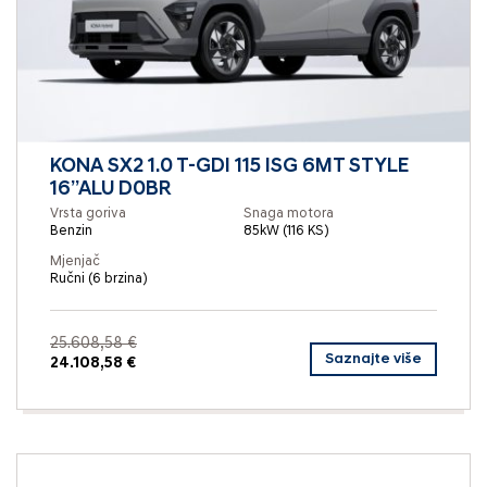
KONA SX2 1.0 T-GDI 115 ISG 6MT STYLE
16”ALU D0BR
Vrsta goriva
Snaga motora
Benzin
85kW (116 KS)
Mjenjač
Ručni (6 brzina)
25.608,58 €
Saznajte više
24.108,58 €