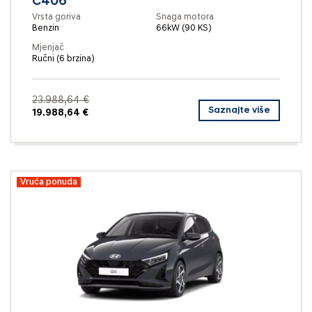
C406
Vrsta goriva
Snaga motora
Benzin
66kW (90 KS)
Mjenjač
Ručni (6 brzina)
23.988,64 €
Saznajte više
19.988,64 €
Vruća ponuda