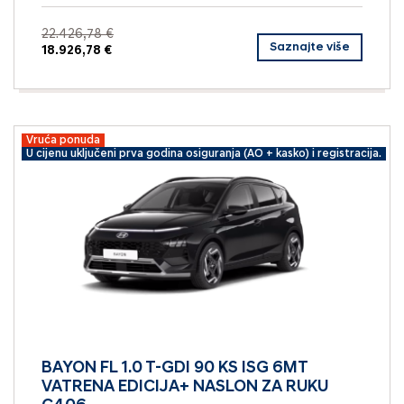
22.426,78 €
Saznajte više
18.926,78 €
Vruća ponuda
U cijenu uključeni prva godina osiguranja (AO + kasko) i registracija.
BAYON FL 1.0 T-GDI 90 KS ISG 6MT
VATRENA EDICIJA+ NASLON ZA RUKU