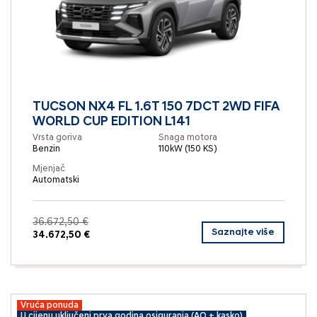
TUCSON NX4 FL 1.6T 150 7DCT 2WD FIFA
WORLD CUP EDITION L141
Vrsta goriva
Snaga motora
Benzin
110kW (150 KS)
Mjenjač
Automatski
36.672,50 €
Saznajte više
34.672,50 €
Vruća ponuda
U cijenu uključeni prva godina osiguranja (AO + kasko)