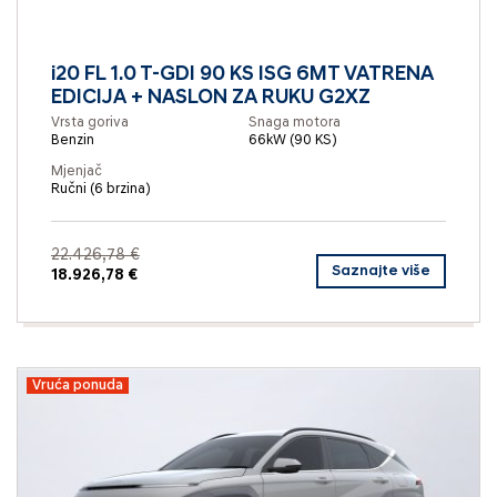
i20 FL 1.0 T-GDI 90 KS ISG 6MT VATRENA
EDICIJA + NASLON ZA RUKU G2XZ
Vrsta goriva
Snaga motora
Benzin
66kW (90 KS)
Mjenjač
Ručni (6 brzina)
22.426,78 €
Saznajte više
18.926,78 €
Vruća ponuda