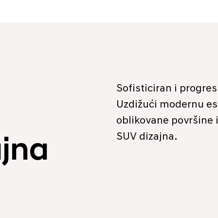
Sofisticiran i progre
Uzdižući modernu este
oblikovane površine 
SUV dizajna.
ajna