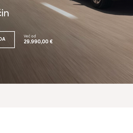
čin
Već od
DA
29.990,00 €