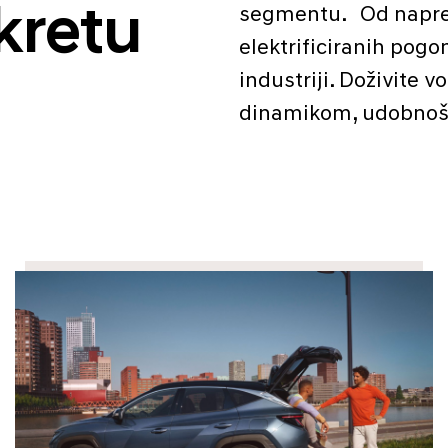
kretu
segmentu. Od napred
elektrificiranih pog
industriji. Doživite 
dinamikom, udobnošć