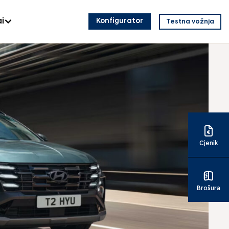
i
Konfigurator
Testna vožnja
Cjenik
Brošura