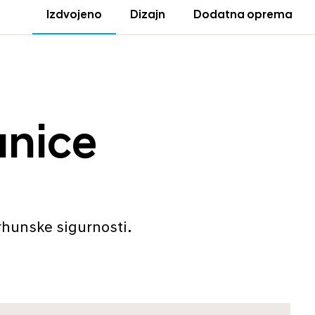
Izdvojeno
Dizajn
Dodatna oprema
anice
vrhunske sigurnosti.