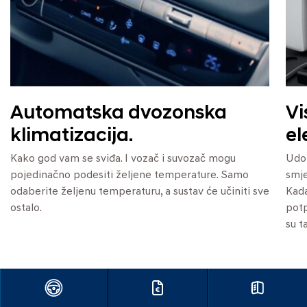
Automatska dvozonska
Vi
klimatizacija.
el
Kako god vam se sviđa. I vozač i suvozač mogu
Udob
pojedinačno podesiti željene temperature. Samo
smje
odaberite željenu temperaturu, a sustav će učiniti sve
Kada
ostalo.
potp
su t
01
/
06