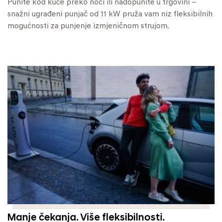
Punite kod kuće preko noći ili nadopunite u trgovini –
snažni ugrađeni punjač od 11 kW pruža vam niz fleksibilnih
mogućnosti za punjenje izmjeničnom strujom.
Manje čekanja. Više fleksibilnosti.