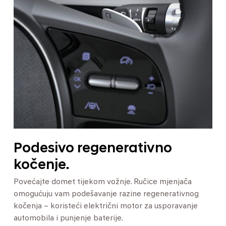
Podesivo regenerativno
kočenje.
Povećajte domet tijekom vožnje. Ručice mjenjača
omogućuju vam podešavanje razine regenerativnog
kočenja – koristeći električni motor za usporavanje
automobila i punjenje baterije.