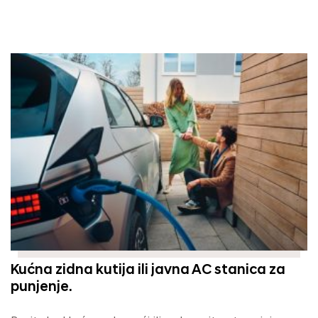
Kućna zidna kutija ili javna AC stanica za
punjenje.