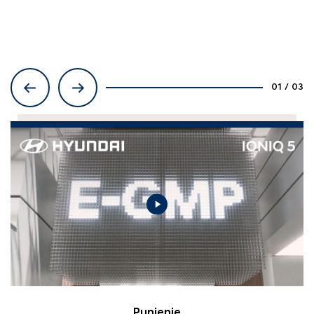
01
/
03
Punjenje