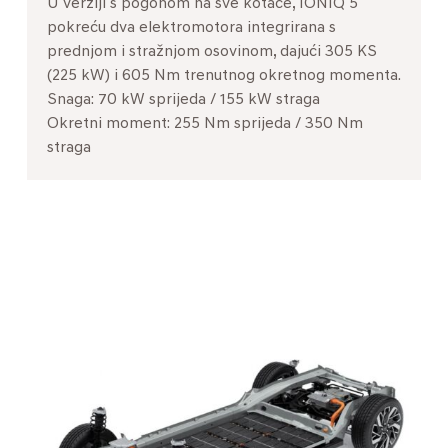
U verziji s pogonom na sve kotače, IONIQ 5
pokreću dva elektromotora integrirana s
prednjom i stražnjom osovinom, dajući 305 KS
(225 kW) i 605 Nm trenutnog okretnog momenta.
Snaga: 70 kW sprijeda / 155 kW straga
Okretni moment: 255 Nm sprijeda / 350 Nm
straga