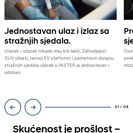
Jednostavan ulaz i izlaz sa
Pr
stražnjih sjedala.
sj
Ulazak i izlazak nikada nisu bili lakši. Zahvaljujući
Osim
SUV silueti, ravnoj EV platformi i pametnom dizajnu
prek
stražnjih sjedala, ulazak u INSTER je jednostavan i
mobi
udoban.
01
/
04
Skućenost je prošlost –