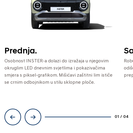
Prednja.
Sa
Osobnost INSTER-a dolazi do izražaja u njegovim
Robu
okruglim LED dnevnim svjetlima i pokazivačima
odiš
smjera s piksel-grafikom. Mišićavi zaštitni lim ističe
pre
se crnim odbojnikom u stilu sklopne ploče.
01
/
04