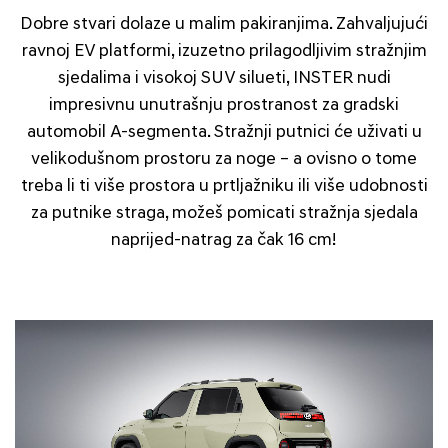
Dobre stvari dolaze u malim pakiranjima. Zahvaljujući
ravnoj EV platformi, izuzetno prilagodljivim stražnjim
sjedalima i visokoj SUV silueti, INSTER nudi
impresivnu unutrašnju prostranost za gradski
automobil A-segmenta. Stražnji putnici će uživati u
velikodušnom prostoru za noge – a ovisno o tome
treba li ti više prostora u prtljažniku ili više udobnosti
za putnike straga, možeš pomicati stražnja sjedala
naprijed-natrag za čak 16 cm!