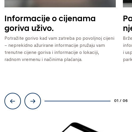
Informacije o cijenama
Pa
goriva uživo.
nj
Potražite gorivo kad vam zatreba po povoljnoj cijeni
Brže
– neprekidno ažurirane informacije pružaju vam
info
trenutne cijene goriva i informacije o lokaciji,
i us
radnom vremenu i načinima plaćanja.
park
01
/
06