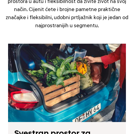
prostora u autu i fleksibilnost da živite život na svoj
način. Cijenit ćete i brojne pametne praktične
značajke i fleksibilni, udobni prtljažnik koji je jedan od
najprostranijih u segmentu.
Svestran prostor za