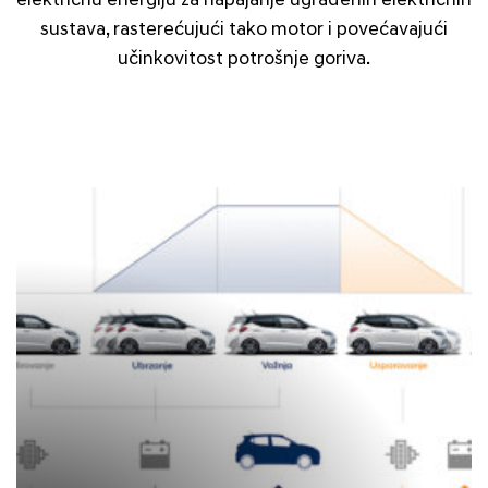
električnu energiju za napajanje ugrađenih električnih
sustava, rasterećujući tako motor i povećavajući
učinkovitost potrošnje goriva.