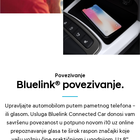
Povezivanje
Bluelink® povezivanje.
Upravljajte automobilom putem pametnog telefona –
ili glasom. Usluga Bluelink Connected Car donosi vam
savršenu povezanost u potpuno novom i10 uz online
prepoznavanje glasa te širok raspon značajki koje
vašu vožnju čine praktičnijom i ugodnijom. Uz 8”