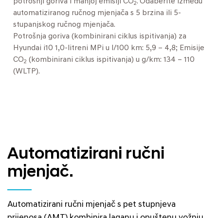
potrošnji goriva i manjoj emisiji CO
. Odaberite između
2
automatiziranog ručnog mjenjača s 5 brzina ili 5-
stupanjskog ručnog mjenjača.
Potrošnja goriva (kombinirani ciklus ispitivanja) za
Hyundai i10 1,0-litreni MPi u l/100 km: 5,9 – 4,8; Emisije
CO
(kombinirani ciklus ispitivanja) u g/km: 134 – 110
2
(WLTP).
Automatizirani ručni
mjenjač.
Automatizirani ručni mjenjač s pet stupnjeva
prijenosa (AMT) kombinira laganu i opuštenu vožnju