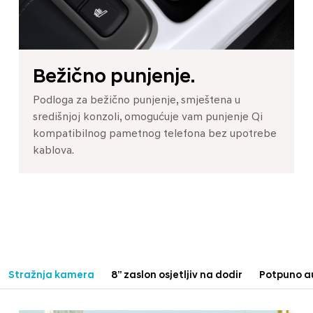
Bežično punjenje.
Podloga za bežično punjenje, smještena u
središnjoj konzoli, omogućuje vam punjenje Qi
kompatibilnog pametnog telefona bez upotrebe
kablova.
Stražnja kamera
8” zaslon osjetljiv na dodir
Potpuno a