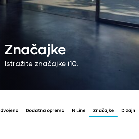
Značajke
Istražite značajke i10.
zdvojeno
Dodatna oprema
N Line
Značajke
Dizajn