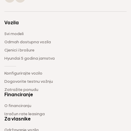
Vozila
Svi modeli
Odmah dostupna vozila
Cjenici i brošure
Hyundai 5 godina jamstva
Konfigurirajte vozilo
Dogovorite testnu vožnju
Zatražite ponudu
Financiranje
O financiranju
Izračun rate leasinga
Za vlasnike
Održavanje vozila