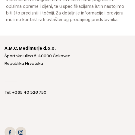
stvarnosti. Ne odgovaramo za nenamjerne pogreške u
opisima opreme i cijeni, te u specifikacijama istih nastojimo
biti što precizniji i točniji. Za detaljnije informacije i provjeru
molimo kontaktirati ovlaštenog prodajnog predstavnika.
A.M.C. Međimurje d.o.o.
Športska ulica 8, 40000 Čakovec
Republika Hrvatska
Tel: +385 40 328 750