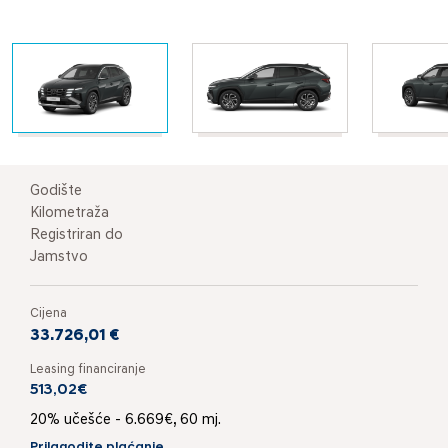
Godište
Kilometraža
Registriran do
Jamstvo
Cijena
33.726,01 €
Leasing financiranje
513,02€
20% učešće - 6.669€, 60 mj.
Prilagodite plaćanje