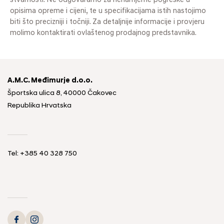
stvarnosti. Ne odgovaramo za nenamjerne pogreške u
opisima opreme i cijeni, te u specifikacijama istih nastojimo
biti što precizniji i točniji. Za detaljnije informacije i provjeru
molimo kontaktirati ovlaštenog prodajnog predstavnika.
A.M.C. Međimurje d.o.o.
Športska ulica 8, 40000 Čakovec
Republika Hrvatska
Tel: +385 40 328 750