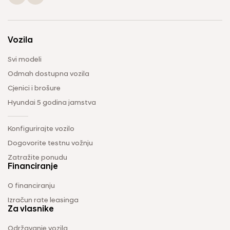
Vozila
Svi modeli
Odmah dostupna vozila
Cjenici i brošure
Hyundai 5 godina jamstva
Konfigurirajte vozilo
Dogovorite testnu vožnju
Zatražite ponudu
Financiranje
O financiranju
Izračun rate leasinga
Za vlasnike
Održavanje vozila