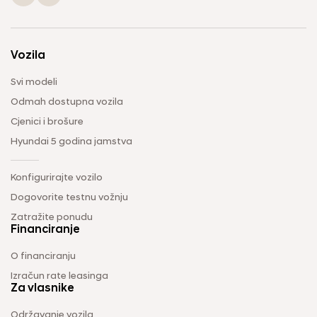
Vozila
Svi modeli
Odmah dostupna vozila
Cjenici i brošure
Hyundai 5 godina jamstva
Konfigurirajte vozilo
Dogovorite testnu vožnju
Zatražite ponudu
Financiranje
O financiranju
Izračun rate leasinga
Za vlasnike
Održavanje vozila