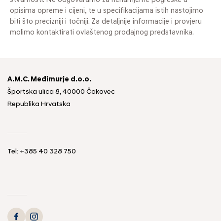
stvarnosti. Ne odgovaramo za nenamjerne pogreške u
opisima opreme i cijeni, te u specifikacijama istih nastojimo
biti što precizniji i točniji. Za detaljnije informacije i provjeru
molimo kontaktirati ovlaštenog prodajnog predstavnika.
A.M.C. Međimurje d.o.o.
Športska ulica 8, 40000 Čakovec
Republika Hrvatska
Tel: +385 40 328 750