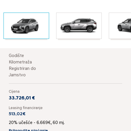
Godište
Kilometraža
Registriran do
Jamstvo
Cijena
33.726,01 €
Leasing financiranje
513,02€
20% učešće - 6.669€, 60 mj.
Prilagodite plaćanje