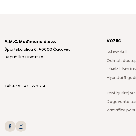
Vozila
A.M.C. Međimurje d.o.o.
Športska ulica 8, 40000 Čakovec
Svi modeli
Republika Hrvatska
Odmah dostup
Cjenici i brošur
Hyundai 5 god
Tel: +385 40 328 750
Konfigurirajte 
Dogovorite tes
Zatražite pon