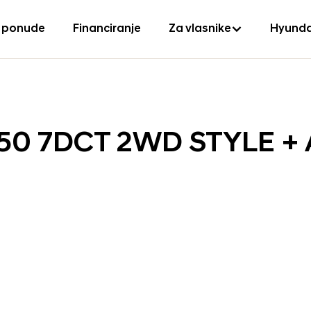
 ponude
Financiranje
Za vlasnike
Hyunda
150 7DCT 2WD STYLE +