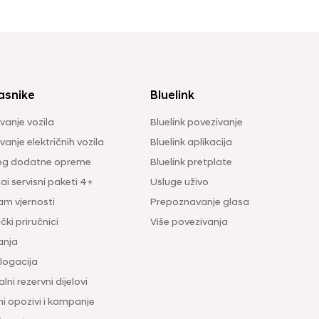
asnike
Bluelink
vanje vozila
Bluelink povezivanje
anje električnih vozila
Bluelink aplikacija
og dodatne opreme
Bluelink pretplate
i servisni paketi 4+
Usluge uživo
am vjernosti
Prepoznavanje glasa
čki priručnici
Više povezivanja
anja
ogacija
lni rezervni dijelovi
ni opozivi i kampanje