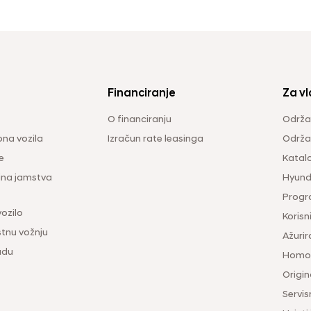
Financiranje
Za vl
O financiranju
Održa
na vozila
Izračun rate leasinga
Održav
e
Katal
ina jamstva
Hyunda
Progr
vozilo
Korisni
tnu vožnju
Ažurir
udu
Homol
Origina
Servis