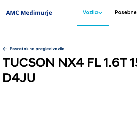
Vozila
Posebne
Povratak na pregled vozila
TUCSON NX4 FL 1.6T 
D4JU