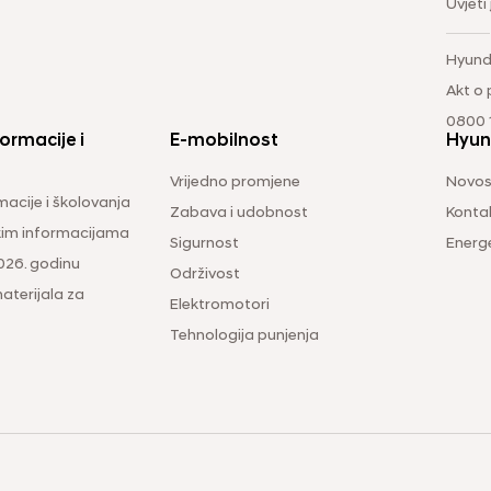
Uvjeti
Hyund
Akt o
0800 1
ormacije i
E-mobilnost
Hyun
Vrijedno promjene
Novos
macije i školovanja
Zabava i udobnost
Konta
čkim informacijama
Sigurnost
Energ
026. godinu
Održivost
aterijala za
Elektromotori
Tehnologija punjenja