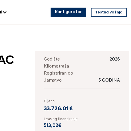
i
Konfigurator
Testna vožnja
 AC
Godište
2026
Kilometraža
Registriran do
Jamstvo
5 GODINA
Cijena
33.726,01 €
Leasing financiranje
513,02€