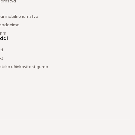
 jamstva
ai mobilno jamstvo
 podacima
1 11
dai
ti
kt
etska učinkovitost guma