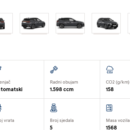
enjač
Radni obujam
CO2 (g/km)
tomatski
1.598 ccm
158
oj vrata
Broj sjedala
Masa vozila
5
1568