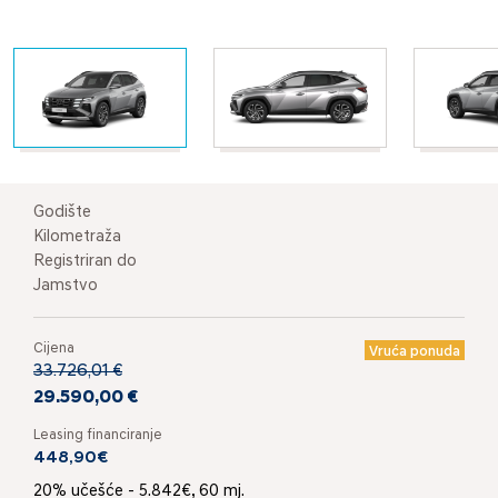
Godište
Kilometraža
Registriran do
Jamstvo
Cijena
Vruća ponuda
33.726,01 €
29.590,00 €
Leasing financiranje
448,90€
20% učešće - 5.842€, 60 mj.