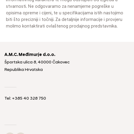
informativnog karaktera te mogu odstupati od izgleda u
stvarnosti. Ne odgovaramo za nenamjerne pogreške u
opisima opreme i cijeni, te u specifikacijama istih nastojimo
biti što precizniji i točniji. Za detaljnije informacije i provjeru
molimo kontaktirati ovlaštenog prodajnog predstavnika.
A.M.C. Međimurje d.o.o.
Športska ulica 8, 40000 Čakovec
Republika Hrvatska
Tel: +385 40 328 750