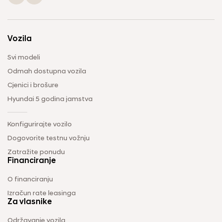
Vozila
Svi modeli
Odmah dostupna vozila
Cjenici i brošure
Hyundai 5 godina jamstva
Konfigurirajte vozilo
Dogovorite testnu vožnju
Zatražite ponudu
Financiranje
O financiranju
Izračun rate leasinga
Za vlasnike
Održavanje vozila