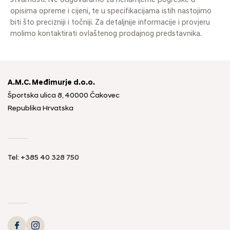
stvarnosti. Ne odgovaramo za nenamjerne pogreške u
opisima opreme i cijeni, te u specifikacijama istih nastojimo
biti što precizniji i točniji. Za detaljnije informacije i provjeru
molimo kontaktirati ovlaštenog prodajnog predstavnika.
A.M.C. Međimurje d.o.o.
Športska ulica 8, 40000 Čakovec
Republika Hrvatska
Tel: +385 40 328 750