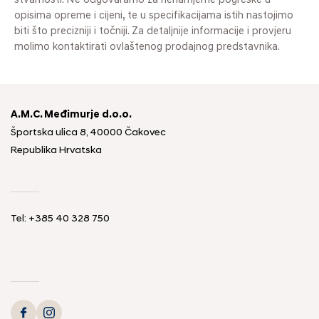
stvarnosti. Ne odgovaramo za nenamjerne pogreške u
opisima opreme i cijeni, te u specifikacijama istih nastojimo
biti što precizniji i točniji. Za detaljnije informacije i provjeru
molimo kontaktirati ovlaštenog prodajnog predstavnika.
A.M.C. Međimurje d.o.o.
Športska ulica 8, 40000 Čakovec
Republika Hrvatska
Tel: +385 40 328 750