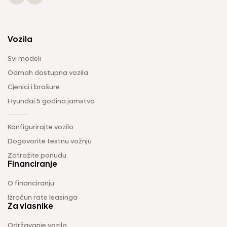
Vozila
Svi modeli
Odmah dostupna vozila
Cjenici i brošure
Hyundai 5 godina jamstva
Konfigurirajte vozilo
Dogovorite testnu vožnju
Zatražite ponudu
Financiranje
O financiranju
Izračun rate leasinga
Za vlasnike
Održavanje vozila