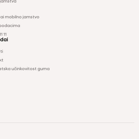
 jamstva
ai mobilno jamstvo
 podacima
1 11
dai
ti
kt
etska učinkovitost guma