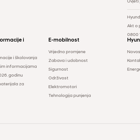
Uvjeti
Hyund
Akt o
0800 1
ormacije i
E-mobilnost
Hyun
Vrijedno promjene
Novos
macije i školovanja
Zabava i udobnost
Konta
čkim informacijama
Sigurnost
Energ
026. godinu
Održivost
aterijala za
Elektromotori
Tehnologija punjenja