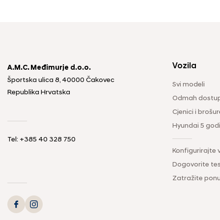
Vozila
A.M.C. Međimurje d.o.o.
Športska ulica 8, 40000 Čakovec
Svi modeli
Republika Hrvatska
Odmah dostup
Cjenici i brošur
Hyundai 5 god
Tel: +385 40 328 750
Konfigurirajte 
Dogovorite tes
Zatražite pon