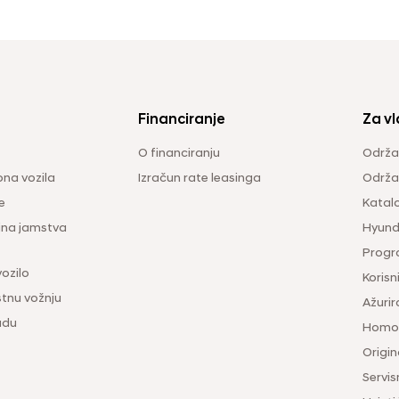
Financiranje
Za vl
O financiranju
Održa
na vozila
Izračun rate leasinga
Održav
e
Katal
ina jamstva
Hyunda
Progr
vozilo
Korisni
tnu vožnju
Ažurir
udu
Homol
Origina
Servis