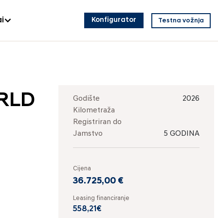
i
Konfigurator
Testna vožnja
ORLD
Godište
2026
Kilometraža
Registriran do
Jamstvo
5 GODINA
Cijena
36.725,00 €
Leasing financiranje
558,21€