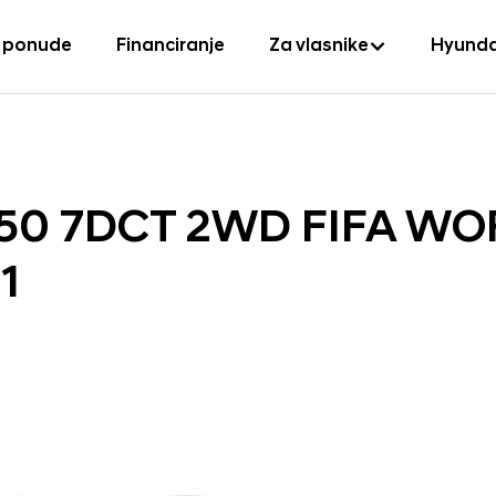
 ponude
Financiranje
Za vlasnike
Hyunda
150 7DCT 2WD FIFA W
1