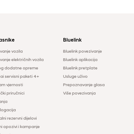
asnike
Bluelink
vanje vozila
Bluelink povezivanje
anje električnih vozila
Bluelink aplikacija
og dodatne opreme
Bluelink pretplate
i servisni paketi 4+
Usluge uživo
am vjernosti
Prepoznavanje glasa
čki priručnici
Više povezivanja
anja
ogacija
lni rezervni dijelovi
ni opozivi i kampanje