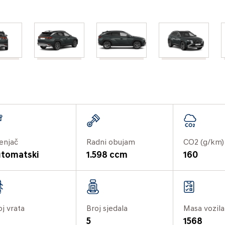
enjač
Radni obujam
CO2 (g/km)
tomatski
1.598 ccm
160
oj vrata
Broj sjedala
Masa vozila
5
1568