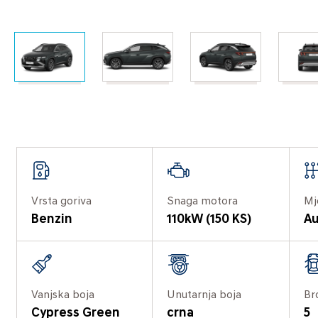
Vrsta goriva
Snaga motora
Mj
Benzin
110kW (150 KS)
Au
Vanjska boja
Unutarnja boja
Br
Cypress Green
crna
5