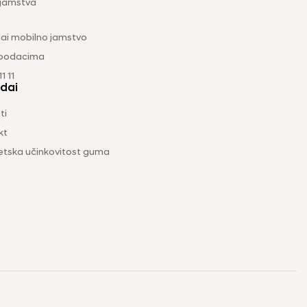
 jamstva
ai mobilno jamstvo
 podacima
1 11
dai
ti
kt
etska učinkovitost guma