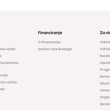
Financiranje
Za vl
O financiranju
Održa
na vozila
Izračun rate leasinga
Održav
e
Katal
ina jamstva
Hyunda
Progr
vozilo
Korisni
tnu vožnju
Ažurir
udu
Homol
Origina
Servis