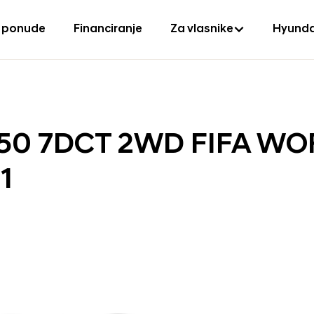
 ponude
Financiranje
Za vlasnike
Hyunda
150 7DCT 2WD FIFA W
1