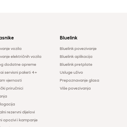
asnike
Bluelink
vanje vozila
Bluelink povezivanje
anje električnih vozila
Bluelink aplikacija
og dodatne opreme
Bluelink pretplate
i servisni paketi 4+
Usluge uživo
am vjernosti
Prepoznavanje glasa
čki priručnici
Više povezivanja
anja
ogacija
lni rezervni dijelovi
ni opozivi i kampanje