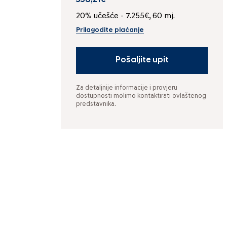
558,21€
20% učešće - 7.255€, 60 mj.
Prilagodite plaćanje
Pošaljite upit
Za detaljnije informacije i provjeru
dostupnosti molimo kontaktirati ovlaštenog
predstavnika.