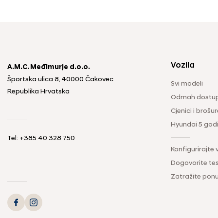
Vozila
A.M.C. Međimurje d.o.o.
Športska ulica 8, 40000 Čakovec
Svi modeli
Republika Hrvatska
Odmah dostup
Cjenici i brošur
Hyundai 5 god
Tel: +385 40 328 750
Konfigurirajte 
Dogovorite tes
Zatražite pon