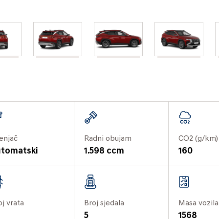
enjač
Radni obujam
CO2 (g/km)
tomatski
1.598 ccm
160
oj vrata
Broj sjedala
Masa vozila
5
1568