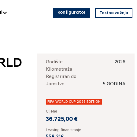
i
Konfigurator
Testna vožnja
ORLD
Godište
2026
Kilometraža
Registriran do
Jamstvo
5 GODINA
FIFA WORLD CUP 2026 EDITION
Cijena
36.725,00 €
Leasing financiranje