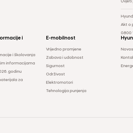
Uvjeti
Hyund
Akt o
0800 1
ormacije i
E-mobilnost
Hyun
Vrijedno promjene
Novos
macije i školovanja
Zabava i udobnost
Konta
čkim informacijama
Sigurnost
Energ
026. godinu
Održivost
aterijala za
Elektromotori
Tehnologija punjenja