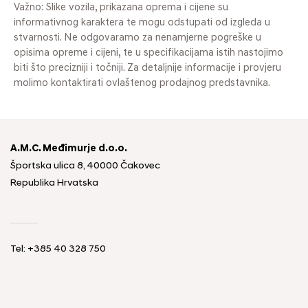
Važno: Slike vozila, prikazana oprema i cijene su
informativnog karaktera te mogu odstupati od izgleda u
stvarnosti. Ne odgovaramo za nenamjerne pogreške u
opisima opreme i cijeni, te u specifikacijama istih nastojimo
biti što precizniji i točniji. Za detaljnije informacije i provjeru
molimo kontaktirati ovlaštenog prodajnog predstavnika.
A.M.C. Međimurje d.o.o.
Športska ulica 8, 40000 Čakovec
Republika Hrvatska
Tel: +385 40 328 750