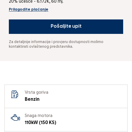
20% učešće - 6.172€, 60 mj.
Prilagodite plaćanje
Pošaljite upit
Za detaljnije informacije i provjeru dostupnosti molimo
kontaktirati ovlaštenog predstavnika.
Vrsta goriva
Benzin
Snaga motora
110kW (150 KS)