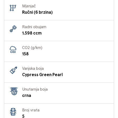
Mjenjač
Ručni (6 brzina)
Radni obujam
1.598 ccm
CO2 (g/km)
158
Vanjska boja
Cypress Green Pearl
Unutarnja boja
crna
Broj vrata
5