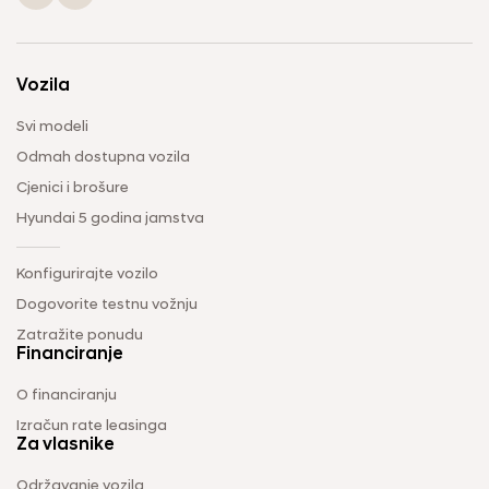
Vozila
Svi modeli
Odmah dostupna vozila
Cjenici i brošure
Hyundai 5 godina jamstva
Konfigurirajte vozilo
Dogovorite testnu vožnju
Zatražite ponudu
Financiranje
O financiranju
Izračun rate leasinga
Za vlasnike
Održavanje vozila