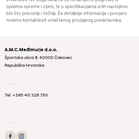
stvarnosti. Ne odgovaramo za nenamjerne pogreške u
opisima opreme i cijeni, te u specifikacijama istih nastojimo
biti što precizniji i točniji. Za detaljnije informacije i provjeru
molimo kontaktirati ovlaštenog prodajnog predstavnika.
A.M.C. Međimurje d.o.o.
Športska ulica 8, 40000 Čakovec
Republika Hrvatska
Tel: +385 40 328 750