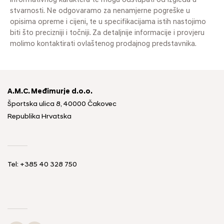
informativnog karaktera te mogu odstupati od izgleda u
stvarnosti. Ne odgovaramo za nenamjerne pogreške u
opisima opreme i cijeni, te u specifikacijama istih nastojimo
biti što precizniji i točniji. Za detaljnije informacije i provjeru
molimo kontaktirati ovlaštenog prodajnog predstavnika.
A.M.C. Međimurje d.o.o.
Športska ulica 8, 40000 Čakovec
Republika Hrvatska
Tel: +385 40 328 750