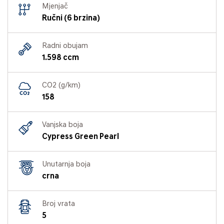
Mjenjač
Ručni (6 brzina)
Radni obujam
1.598 ccm
CO2 (g/km)
158
Vanjska boja
Cypress Green Pearl
Unutarnja boja
crna
Broj vrata
5