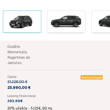
Godište
Kilometraža
Registriran do
Jamstvo
Cijena
Vruća ponuda
31.226,00 €
25.990,00 €
Leasing financiranje
393,69€
20% učešće - 5.125€, 60 mj.