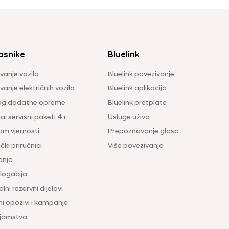
asnike
Bluelink
vanje vozila
Bluelink povezivanje
anje električnih vozila
Bluelink aplikacija
og dodatne opreme
Bluelink pretplate
i servisni paketi 4+
Usluge uživo
am vjernosti
Prepoznavanje glasa
čki priručnici
Više povezivanja
anja
ogacija
lni rezervni dijelovi
ni opozivi i kampanje
 jamstva