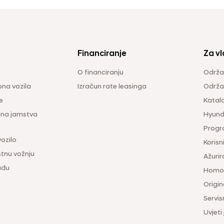
Financiranje
Za vl
O financiranju
Održa
na vozila
Izračun rate leasinga
Održav
e
Katal
ina jamstva
Hyunda
Progr
vozilo
Korisni
tnu vožnju
Ažurir
udu
Homol
Origina
Servis
Uvjeti