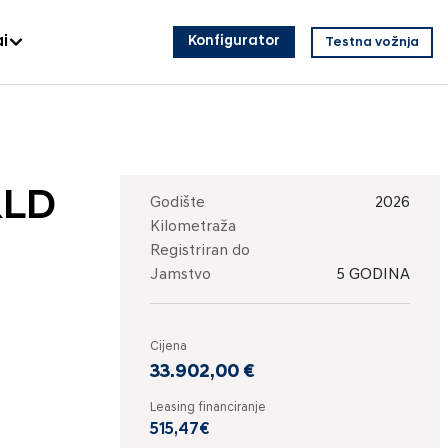
i
Konfigurator
Testna vožnja
RLD
Godište
2026
Kilometraža
Registriran do
Jamstvo
5 GODINA
Cijena
33.902,00 €
Leasing financiranje
515,47€