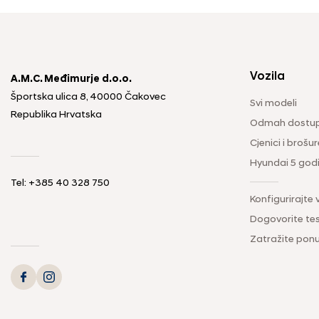
Vozila
A.M.C. Međimurje d.o.o.
Športska ulica 8, 40000 Čakovec
Svi modeli
Republika Hrvatska
Odmah dostup
Cjenici i brošur
Hyundai 5 god
Tel: +385 40 328 750
Konfigurirajte 
Dogovorite tes
Zatražite pon