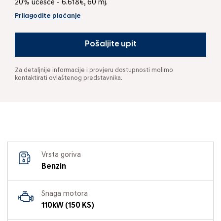
20% učešće - 6.618€, 60 mj.
Prilagodite plaćanje
Pošaljite upit
Za detaljnije informacije i provjeru dostupnosti molimo
kontaktirati ovlaštenog predstavnika.
Vrsta goriva
Benzin
Snaga motora
110kW (150 KS)