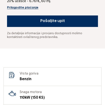
20% učešće - 6.761€, 60 mj.
Prilagodite plaćanje
Pošaljite upit
Za detaljnije informacije i provjeru dostupnosti molimo
kontaktirati ovlaštenog predstavnika.
Vrsta goriva
Benzin
Snaga motora
110kW (150 KS)