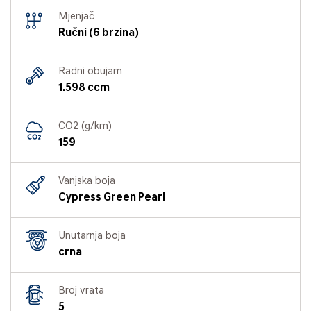
Mjenjač
Ručni (6 brzina)
Radni obujam
1.598 ccm
CO2 (g/km)
159
Vanjska boja
Cypress Green Pearl
Unutarnja boja
crna
Broj vrata
5