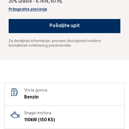
20% učešće - 6.761€, 60 mj.
Prilagodite plaćanje
Pošaljite upit
Za detaljnije informacije i provjeru dostupnosti molimo
kontaktirati ovlaštenog predstavnika.
Vrsta goriva
Benzin
Snaga motora
110kW (150 KS)