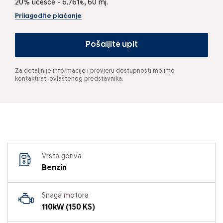
20% učešće - 6.761€, 60 mj.
Prilagodite plaćanje
Pošaljite upit
Za detaljnije informacije i provjeru dostupnosti molimo
kontaktirati ovlaštenog predstavnika.
Vrsta goriva
Benzin
Snaga motora
110kW (150 KS)