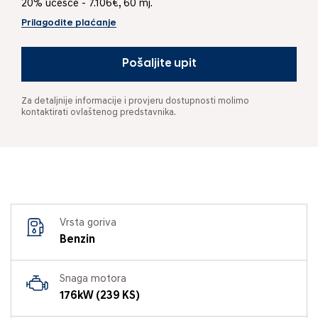
20% učešće - 7.106€, 60 mj.
Prilagodite plaćanje
Pošaljite upit
Za detaljnije informacije i provjeru dostupnosti molimo
kontaktirati ovlaštenog predstavnika.
Vrsta goriva
Benzin
Snaga motora
176kW (239 KS)