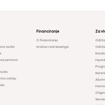
Financiranje
Za vl
O financiranju
Održa
na vozila
Izračun rate leasinga
Održav
e
Katal
ina jamstva
Hyunda
Progr
vozilo
Korisni
tnu vožnju
Ažurir
udu
Homol
Origina
Servis