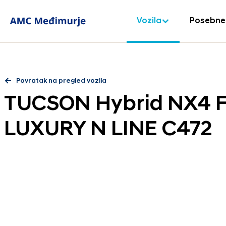
Vozila
Posebne
Povratak na pregled vozila
TUCSON Hybrid NX4 F
LUXURY N LINE C472