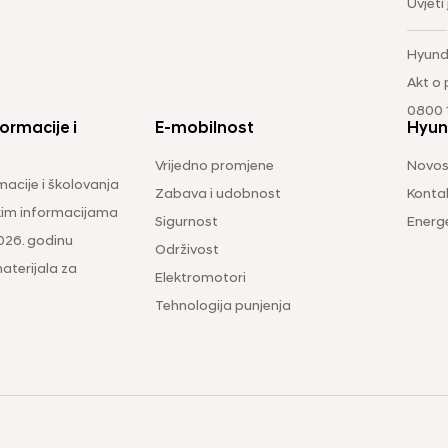
Uvjeti
Hyund
Akt o
0800 1
ormacije i
E-mobilnost
Hyun
Vrijedno promjene
Novos
macije i školovanja
Zabava i udobnost
Konta
čkim informacijama
Sigurnost
Energ
026. godinu
Održivost
aterijala za
Elektromotori
Tehnologija punjenja