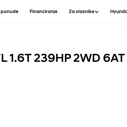
 ponude
Financiranje
Za vlasnike
Hyunda
L 1.6T 239HP 2WD 6AT