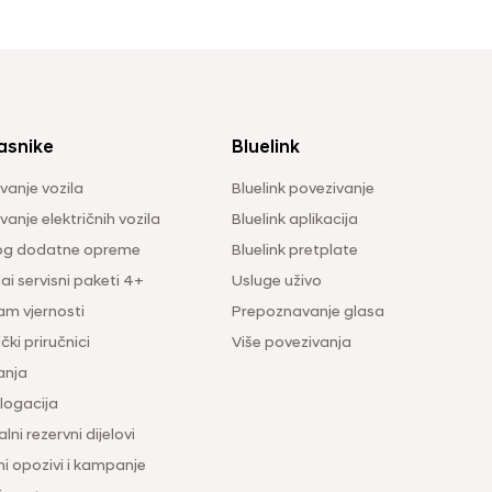
asnike
Bluelink
vanje vozila
Bluelink povezivanje
anje električnih vozila
Bluelink aplikacija
og dodatne opreme
Bluelink pretplate
i servisni paketi 4+
Usluge uživo
am vjernosti
Prepoznavanje glasa
čki priručnici
Više povezivanja
anja
ogacija
lni rezervni dijelovi
ni opozivi i kampanje