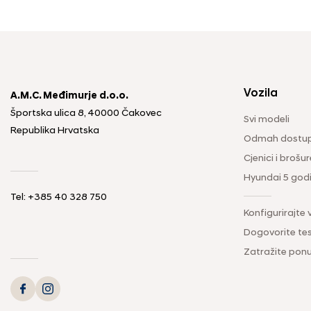
Vozila
A.M.C. Međimurje d.o.o.
Športska ulica 8, 40000 Čakovec
Svi modeli
Republika Hrvatska
Odmah dostup
Cjenici i brošur
Hyundai 5 god
Tel: +385 40 328 750
Konfigurirajte 
Dogovorite tes
Zatražite pon