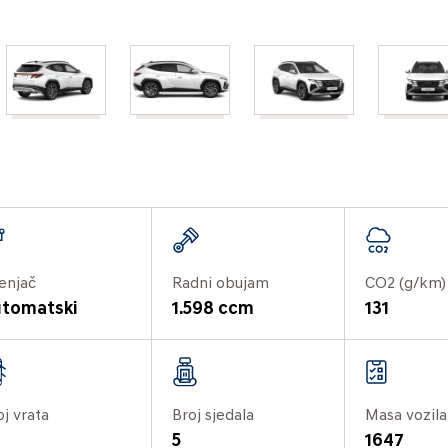
enjač
Radni obujam
CO2 (g/km)
tomatski
1.598 ccm
131
oj vrata
Broj sjedala
Masa vozila
5
1647