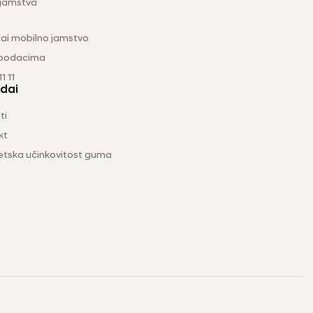
 jamstva
ai mobilno jamstvo
 podacima
1 11
dai
ti
kt
etska učinkovitost guma