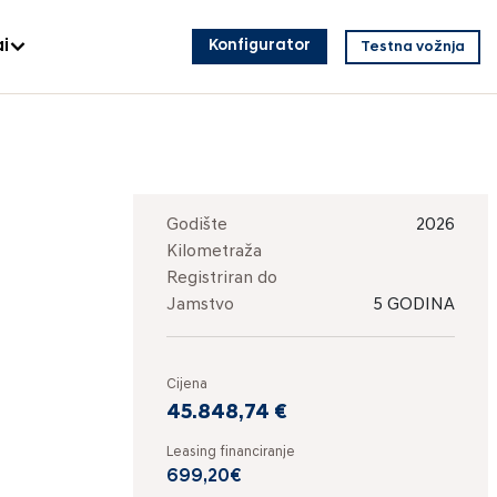
i
Konfigurator
Testna vožnja
Godište
2026
Kilometraža
Registriran do
Jamstvo
5 GODINA
Cijena
45.848,74 €
Leasing financiranje
699,20€