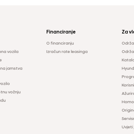
Financiranje
Za vl
O financiranju
Održa
na vozila
Izračun rate leasinga
Održav
e
Katal
ina jamstva
Hyunda
Progr
vozilo
Korisni
tnu vožnju
Ažurir
udu
Homol
Origina
Servis
Uvjeti