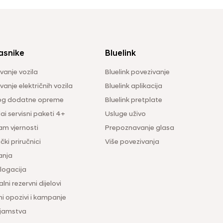
asnike
Bluelink
vanje vozila
Bluelink povezivanje
anje električnih vozila
Bluelink aplikacija
og dodatne opreme
Bluelink pretplate
i servisni paketi 4+
Usluge uživo
am vjernosti
Prepoznavanje glasa
čki priručnici
Više povezivanja
anja
ogacija
lni rezervni dijelovi
ni opozivi i kampanje
 jamstva