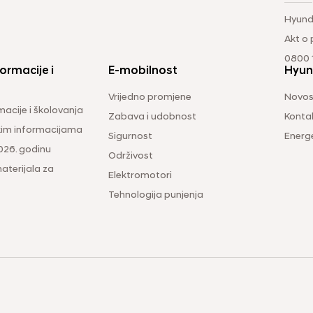
Hyund
Akt o
0800 1
ormacije i
E-mobilnost
Hyun
Vrijedno promjene
Novos
macije i školovanja
Zabava i udobnost
Konta
čkim informacijama
Sigurnost
Energ
026. godinu
Održivost
aterijala za
Elektromotori
Tehnologija punjenja