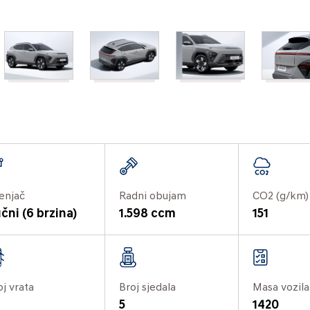
enjač
Radni obujam
CO2 (g/km)
čni (6 brzina)
1.598 ccm
151
oj vrata
Broj sjedala
Masa vozila
5
1420