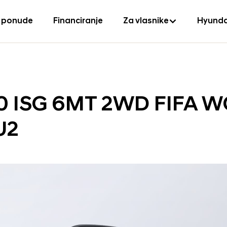
 ponude
Financiranje
Za vlasnike
Hyunda
150 ISG 6MT 2WD FIFA 
U2