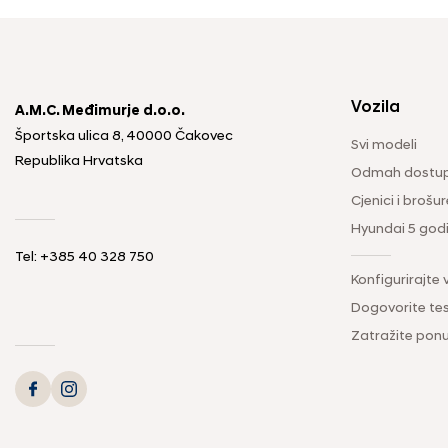
Vozila
A.M.C. Međimurje d.o.o.
Športska ulica 8, 40000 Čakovec
Svi modeli
Republika Hrvatska
Odmah dostup
Cjenici i brošur
Hyundai 5 god
Tel: +385 40 328 750
Konfigurirajte 
Dogovorite tes
Zatražite pon