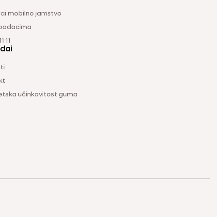
ai mobilno jamstvo
 podacima
1 11
dai
ti
kt
etska učinkovitost guma