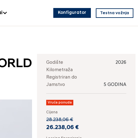
i
Konfigurator
Testna vožnja
WORLD
Godište
2026
Kilometraža
Registriran do
Jamstvo
5 GODINA
Vruća ponuda
Cijena
28.238,06 €
26.238,06 €