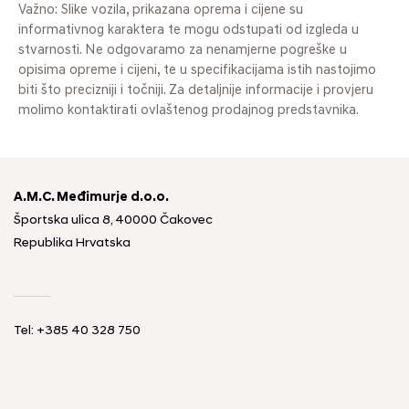
Važno: Slike vozila, prikazana oprema i cijene su
informativnog karaktera te mogu odstupati od izgleda u
stvarnosti. Ne odgovaramo za nenamjerne pogreške u
opisima opreme i cijeni, te u specifikacijama istih nastojimo
biti što precizniji i točniji. Za detaljnije informacije i provjeru
molimo kontaktirati ovlaštenog prodajnog predstavnika.
A.M.C. Međimurje d.o.o.
Športska ulica 8, 40000 Čakovec
Republika Hrvatska
Tel: +385 40 328 750