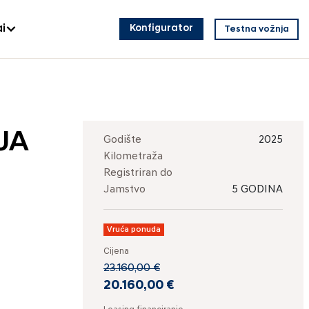
i
Konfigurator
Testna vožnja
JA
Godište
2025
Kilometraža
Registriran do
Jamstvo
5 GODINA
Vruća ponuda
Cijena
23.160,00 €
20.160,00 €