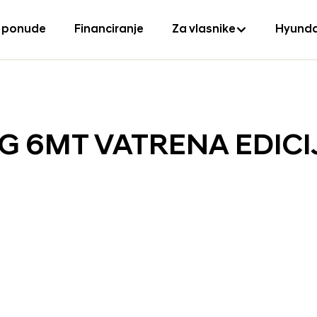
 ponude
Financiranje
Za vlasnike
Hyunda
 ISG 6MT VATRENA EDICI