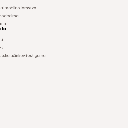
ai mobilno jamstvo
 podacima
1 11
dai
ti
kt
etska učinkovitost guma