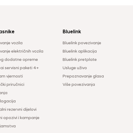
asnike
Bluelink
vanje vozila
Bluelink povezivanje
anje električnih vozila
Bluelink aplikacija
og dodatne opreme
Bluelink pretplate
i servisni paketi 4+
Usluge uživo
am vjernosti
Prepoznavanje glasa
čki priručnici
Više povezivanja
anja
ogacija
lni rezervni dijelovi
ni opozivi i kampanje
 jamstva