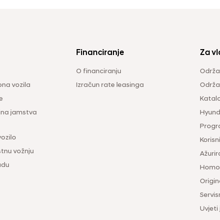
Financiranje
Za vl
O financiranju
Održa
na vozila
Izračun rate leasinga
Održav
e
Katal
ina jamstva
Hyunda
Progr
vozilo
Korisni
tnu vožnju
Ažurir
udu
Homol
Origina
Servis
Uvjeti