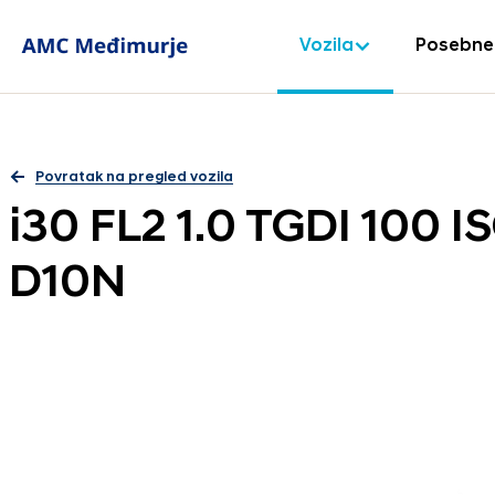
Vozila
Posebne
Povratak na pregled vozila
i30 FL2 1.0 TGDI 100
D10N