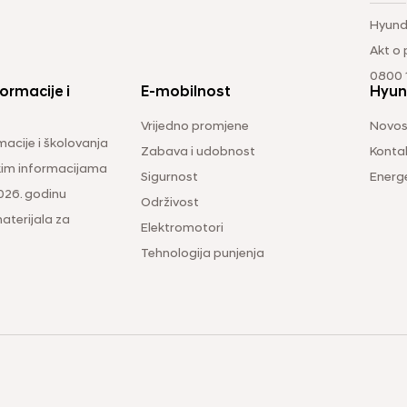
Hyund
Akt o
0800 1
ormacije i
E-mobilnost
Hyun
Vrijedno promjene
Novos
macije i školovanja
Zabava i udobnost
Konta
čkim informacijama
Sigurnost
Energ
026. godinu
Održivost
aterijala za
Elektromotori
Tehnologija punjenja