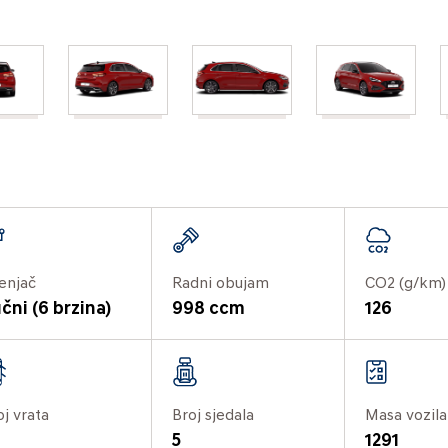
enjač
Radni obujam
CO2 (g/km)
čni (6 brzina)
998 ccm
126
oj vrata
Broj sjedala
Masa vozila
5
1291