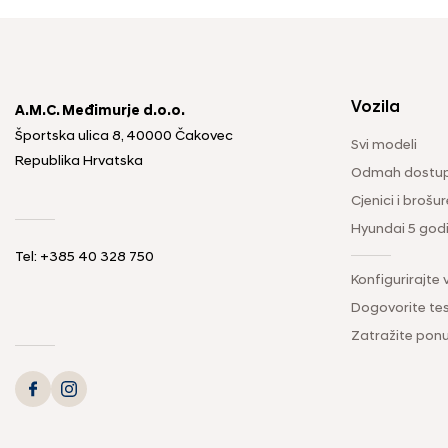
Vozila
A.M.C. Međimurje d.o.o.
Športska ulica 8, 40000 Čakovec
Svi modeli
Republika Hrvatska
Odmah dostup
Cjenici i brošur
Hyundai 5 god
Tel: +385 40 328 750
Konfigurirajte 
Dogovorite tes
Zatražite pon