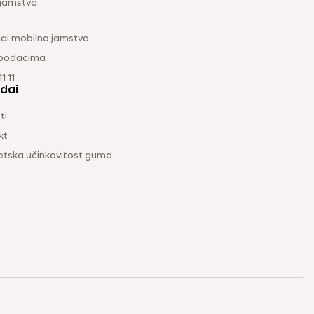
 jamstva
ai mobilno jamstvo
 podacima
1 11
dai
ti
kt
etska učinkovitost guma