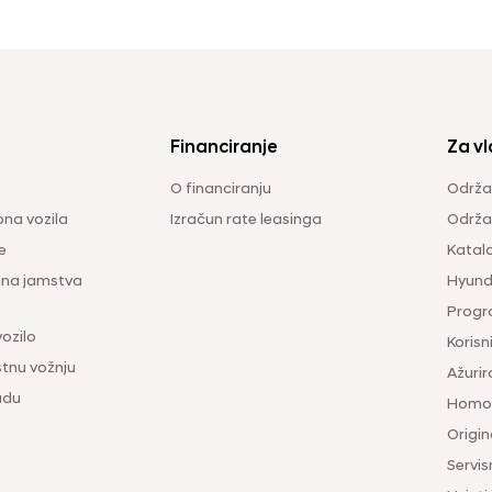
Financiranje
Za vl
O financiranju
Održa
na vozila
Izračun rate leasinga
Održav
e
Katal
ina jamstva
Hyunda
Progr
vozilo
Korisni
tnu vožnju
Ažurir
udu
Homol
Origina
Servis