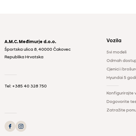
Vozila
A.M.C. Međimurje d.o.o.
Športska ulica 8, 40000 Čakovec
Svi modeli
Republika Hrvatska
Odmah dostup
Cjenici i brošur
Hyundai 5 god
Tel: +385 40 328 750
Konfigurirajte 
Dogovorite tes
Zatražite pon