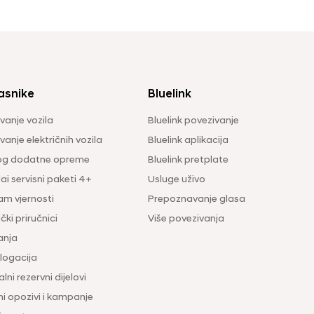
asnike
Bluelink
vanje vozila
Bluelink povezivanje
anje električnih vozila
Bluelink aplikacija
og dodatne opreme
Bluelink pretplate
i servisni paketi 4+
Usluge uživo
am vjernosti
Prepoznavanje glasa
čki priručnici
Više povezivanja
anja
ogacija
lni rezervni dijelovi
ni opozivi i kampanje