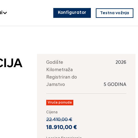
i
Konfigurator
Testna vožnja
CIJA
Godište
2026
Kilometraža
Registriran do
Jamstvo
5 GODINA
Vruća ponuda
Cijena
22.410,00 €
18.910,00 €