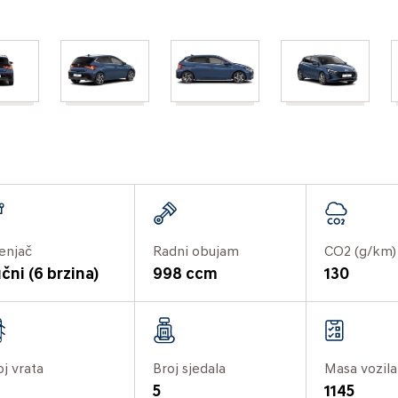
enjač
Radni obujam
CO2 (g/km)
čni (6 brzina)
998 ccm
130
oj vrata
Broj sjedala
Masa vozila
5
1145