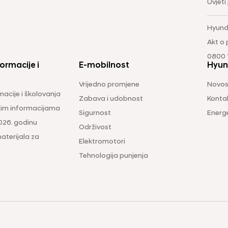
Uvjeti
Hyund
Akt o
0800 1
ormacije i
E-mobilnost
Hyun
Vrijedno promjene
Novos
macije i školovanja
Zabava i udobnost
Konta
čkim informacijama
Sigurnost
Energ
026. godinu
Održivost
aterijala za
Elektromotori
Tehnologija punjenja