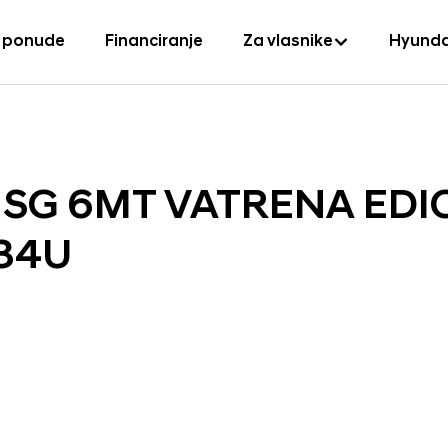
 ponude
Financiranje
Za vlasnike
Hyunda
S ISG 6MT VATRENA EDI
34U