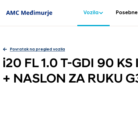
Vozila
Posebne
Povratak na pregled vozila
i20 FL 1.0 T-GDI 90 K
+ NASLON ZA RUKU G