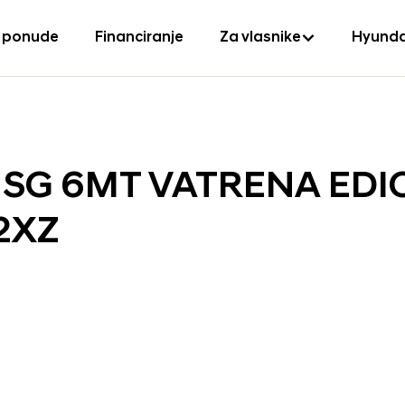
 ponude
Financiranje
Za vlasnike
Hyunda
S ISG 6MT VATRENA EDI
2XZ