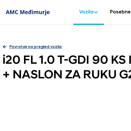
Vozila
Posebne
Povratak na pregled vozila
i20 FL 1.0 T-GDI 90 K
+ NASLON ZA RUKU G