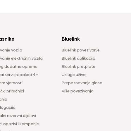
asnike
Bluelink
vanje vozila
Bluelink povezivanje
anje električnih vozila
Bluelink aplikacija
og dodatne opreme
Bluelink pretplate
i servisni paketi 4+
Usluge uživo
am vjernosti
Prepoznavanje glasa
čki priručnici
Više povezivanja
anja
ogacija
lni rezervni dijelovi
ni opozivi i kampanje