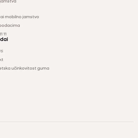
 jamstva
ai mobilno jamstvo
 podacima
1 11
dai
ti
kt
etska učinkovitost guma