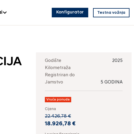
i
Konfigurator
Testna vožnja
CIJA
Godište
2025
Kilometraža
Registriran do
Jamstvo
5 GODINA
Vruća ponuda
Cijena
22.426,78 €
18.926,78 €