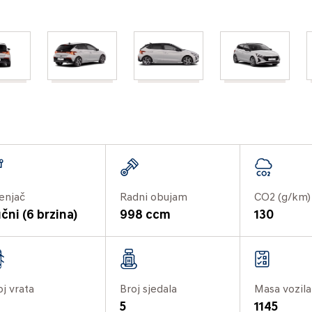
enjač
Radni obujam
CO2 (g/km)
čni (6 brzina)
998 ccm
130
oj vrata
Broj sjedala
Masa vozila
5
1145