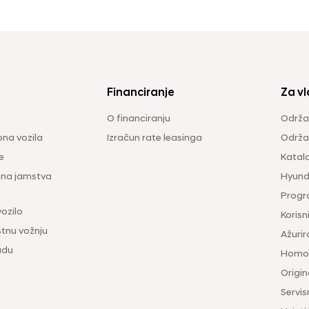
Financiranje
Za vl
O financiranju
Održa
na vozila
Izračun rate leasinga
Održav
e
Katal
ina jamstva
Hyunda
Progr
vozilo
Korisni
tnu vožnju
Ažurir
udu
Homol
Origina
Servis