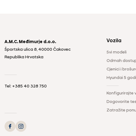
Vozila
A.M.C. Međimurje d.o.o.
Športska ulica 8, 40000 Čakovec
Svi modeli
Republika Hrvatska
Odmah dostup
Cjenici i brošur
Hyundai 5 god
Tel: +385 40 328 750
Konfigurirajte 
Dogovorite tes
Zatražite pon