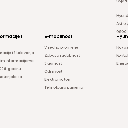
Uvjeti
Hyund
Akt o
0800 1
ormacije i
E-mobilnost
Hyun
Vrijedno promjene
Novos
macije i školovanja
Zabava i udobnost
Konta
čkim informacijama
Sigurnost
Energ
026. godinu
Održivost
aterijala za
Elektromotori
Tehnologija punjenja