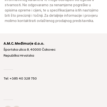
informativnog karaktera te mogu odstupati od izgleda u
stvarnosti. Ne odgovaramo za nenamjerne pogreške u
opisima opreme i cijeni, te u specifikacijama istih nastojimo
biti što precizniji i točniji. Za detaljnije informacije i provjeru
molimo kontaktirati ovlaštenog prodajnog predstavnika.
A.M.C. Međimurje d.o.o.
Športska ulica 8, 40000 Čakovec
Republika Hrvatska
Tel: +385 40 328 750