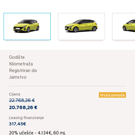
Godište
Kilometraža
Registriran do
Jamstvo
Cijena
Vruća ponuda
22.768,26 €
20.768,26 €
Leasing financiranje
317,45€
20% učešće - 4.134€, 60 mj.