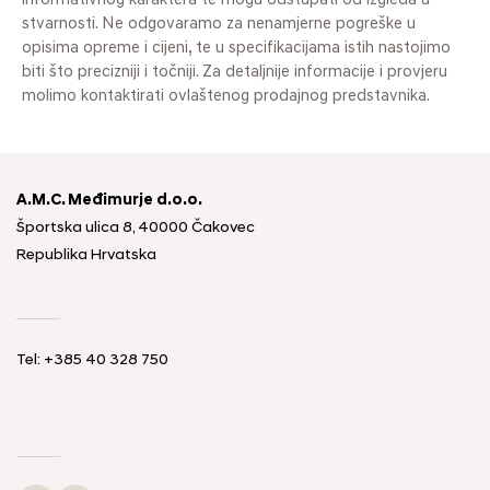
informativnog karaktera te mogu odstupati od izgleda u
stvarnosti. Ne odgovaramo za nenamjerne pogreške u
opisima opreme i cijeni, te u specifikacijama istih nastojimo
biti što precizniji i točniji. Za detaljnije informacije i provjeru
molimo kontaktirati ovlaštenog prodajnog predstavnika.
A.M.C. Međimurje d.o.o.
Športska ulica 8, 40000 Čakovec
Republika Hrvatska
Tel: +385 40 328 750