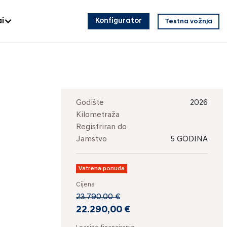
i
Konfigurator
Testna vožnja
Godište
2026
Kilometraža
Registriran do
Jamstvo
5 GODINA
Vatrena ponuda
Cijena
23.790,00 €
22.290,00 €