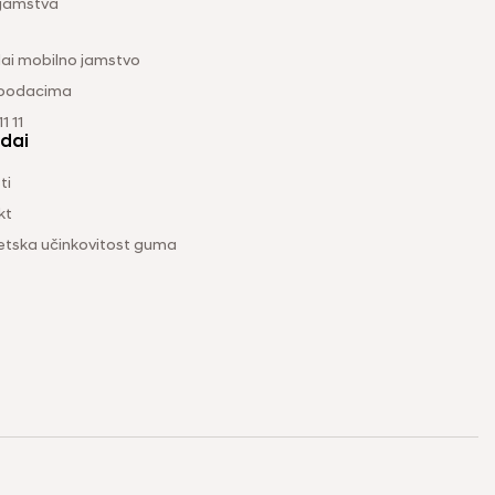
 jamstva
ai mobilno jamstvo
 podacima
1 11
dai
ti
kt
etska učinkovitost guma