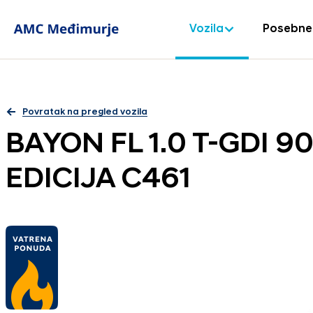
Vozila
Posebne
Povratak na pregled vozila
BAYON FL 1.0 T-GDI 9
EDICIJA C461