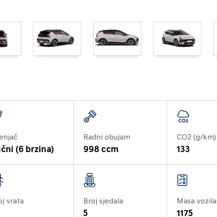
enjač
Radni obujam
CO2 (g/km)
čni (6 brzina)
998 ccm
133
oj vrata
Broj sjedala
Masa vozila
5
1175