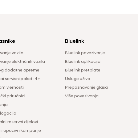
asnike
Bluelink
vanje vozila
Bluelink povezivanje
anje električnih vozila
Bluelink aplikacija
og dodatne opreme
Bluelink pretplate
i servisni paketi 4+
Usluge uživo
am vjernosti
Prepoznavanje glasa
čki priručnici
Više povezivanja
anja
ogacija
lni rezervni dijelovi
ni opozivi i kampanje