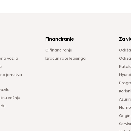
Financiranje
Za vl
O financiranju
Održa
na vozila
Izračun rate leasinga
Održav
e
Katal
ina jamstva
Hyunda
Progr
vozilo
Korisni
tnu vožnju
Ažurir
udu
Homol
Origina
Servis