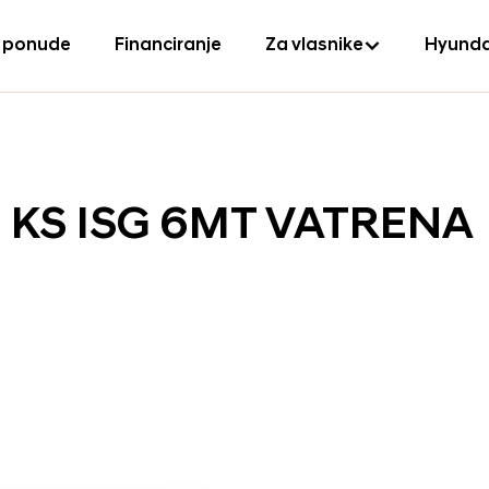
 ponude
Financiranje
Za vlasnike
Hyunda
0 KS ISG 6MT VATRENA