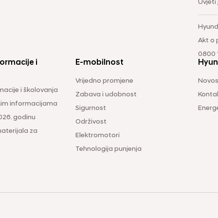
Uvjeti
Hyund
Akt o
0800 1
ormacije i
E-mobilnost
Hyun
Vrijedno promjene
Novos
macije i školovanja
Zabava i udobnost
Konta
čkim informacijama
Sigurnost
Energ
026. godinu
Održivost
aterijala za
Elektromotori
Tehnologija punjenja