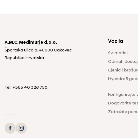
Vozila
A.M.C. Međimurje d.o.o.
Športska ulica 8, 40000 Čakovec
Svi modeli
Republika Hrvatska
Odmah dostup
Cjenici i brošur
Hyundai 5 god
Tel: +385 40 328 750
Konfigurirajte 
Dogovorite tes
Zatražite pon