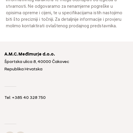
informativnog karaktera te mogu odstupati od izgleda u
stvarnosti. Ne odgovaramo za nenamjerne pogreške u
opisima opreme i cijeni, te u specifikacijama istih nastojimo
biti što precizniji i točniji. Za detaljnije informacije i provjeru
molimo kontaktirati ovlaštenog prodajnog predstavnika.
A.M.C. Međimurje d.o.o.
Športska ulica 8, 40000 Čakovec
Republika Hrvatska
Tel: +385 40 328 750