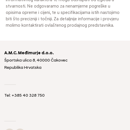
informativnog karaktera te mogu odstupati od izgleda u
stvarnosti. Ne odgovaramo za nenamjerne pogreške u
opisima opreme i cijeni, te u specifikacijama istih nastojimo
biti što precizniji i točniji. Za detaljnije informacije i provjeru
molimo kontaktirati ovlaštenog prodajnog predstavnika.
A.M.C. Međimurje d.o.o.
Športska ulica 8, 40000 Čakovec
Republika Hrvatska
Tel: +385 40 328 750