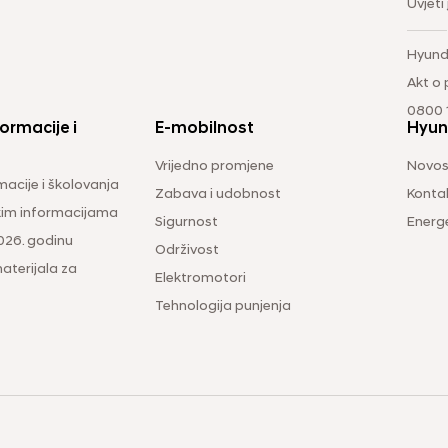
Uvjeti
Hyund
Akt o
0800 1
ormacije i
E-mobilnost
Hyun
Vrijedno promjene
Novos
macije i školovanja
Zabava i udobnost
Konta
čkim informacijama
Sigurnost
Energ
026. godinu
Održivost
aterijala za
Elektromotori
Tehnologija punjenja