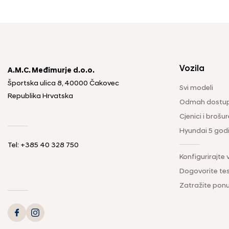
Vozila
A.M.C. Međimurje d.o.o.
Športska ulica 8, 40000 Čakovec
Svi modeli
Republika Hrvatska
Odmah dostup
Cjenici i brošur
Hyundai 5 god
Tel: +385 40 328 750
Konfigurirajte 
Dogovorite tes
Zatražite pon