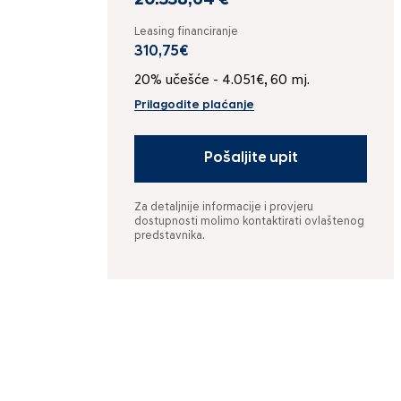
20.338,64 €
Leasing financiranje
310,75€
20% učešće - 4.051€, 60 mj.
Prilagodite plaćanje
Pošaljite upit
Za detaljnije informacije i provjeru
dostupnosti molimo kontaktirati ovlaštenog
predstavnika.