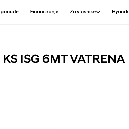
 ponude
Financiranje
Za vlasnike
Hyunda
0 KS ISG 6MT VATRENA