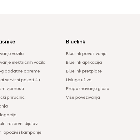
asnike
Bluelink
vanje vozila
Bluelink povezivanje
anje električnih vozila
Bluelink aplikacija
og dodatne opreme
Bluelink pretplate
i servisni paketi 4+
Usluge uživo
am vjernosti
Prepoznavanje glasa
čki priručnici
Više povezivanja
anja
ogacija
lni rezervni dijelovi
ni opozivi i kampanje