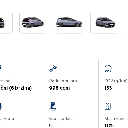
enjač
Radni obujam
CO2 (g/km)
čni (6 brzina)
998 ccm
133
oj vrata
Broj sjedala
Masa vozila
5
1175