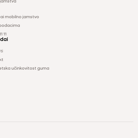
 jamstva
ai mobilno jamstvo
 podacima
1 11
dai
ti
kt
etska učinkovitost guma