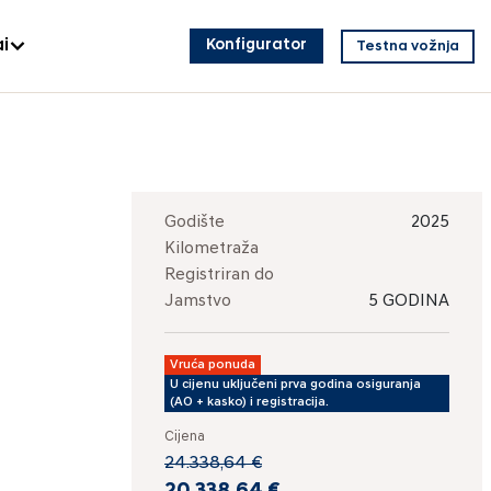
i
Konfigurator
Testna vožnja
Godište
2025
Kilometraža
Registriran do
Jamstvo
5 GODINA
Vruća ponuda
U cijenu uključeni prva godina osiguranja
(AO + kasko) i registracija.
Cijena
24.338,64 €