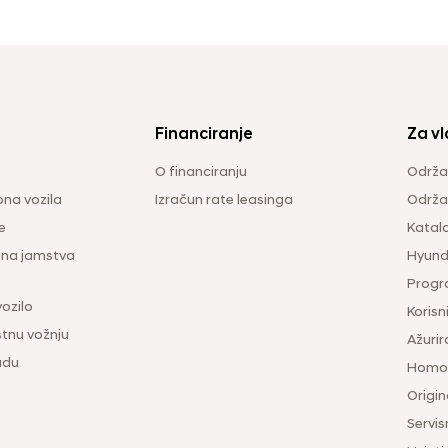
Financiranje
Za vl
O financiranju
Održa
na vozila
Izračun rate leasinga
Održav
e
Katal
ina jamstva
Hyunda
Progr
vozilo
Korisni
tnu vožnju
Ažurir
udu
Homol
Origina
Servis