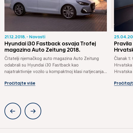
21.12.2018. - Novosti
25.04.20
Hyundai i30 Fastback osvaja Trofej
Pravila
magazina Auto Zeitung 2018.
Hrvats
Čitatelji njemačkog auto magazina Auto Zeitung 
Članak 1
odabrali su Hyundai i30 Fastback kao 
Hrvatska 
najatraktivnije vozilo u kompaktnoj klasi natjecanja 
Hrvatska 
Trofej 2018....
avenija 4/
Pročitajte više
Pročitajt
ima sva pr