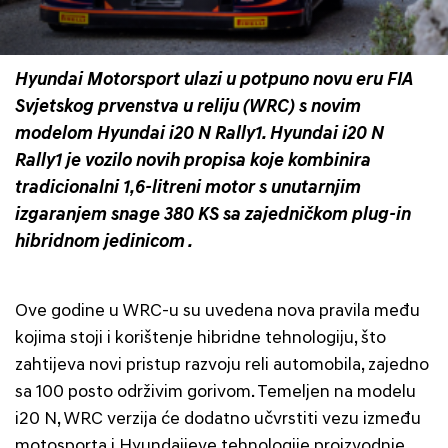
Hyundai Motorsport ulazi u potpuno novu eru FIA
Svjetskog prvenstva u reliju (WRC) s novim
modelom Hyundai i20 N Rally1. Hyundai i20 N
Rally1 je vozilo novih propisa koje kombinira
tradicionalni 1,6-litreni motor s unutarnjim
izgaranjem snage 380 KS sa zajedničkom plug-in
hibridnom jedinicom .
Ove godine u WRC-u su uvedena nova pravila među
kojima stoji i korištenje hibridne tehnologiju, što
zahtijeva novi pristup razvoju reli automobila, zajedno
sa 100 posto održivim gorivom. Temeljen na modelu
i20 N, WRC verzija će dodatno učvrstiti vezu između
motosporta i Hyundaijeve tehnologije proizvodnje