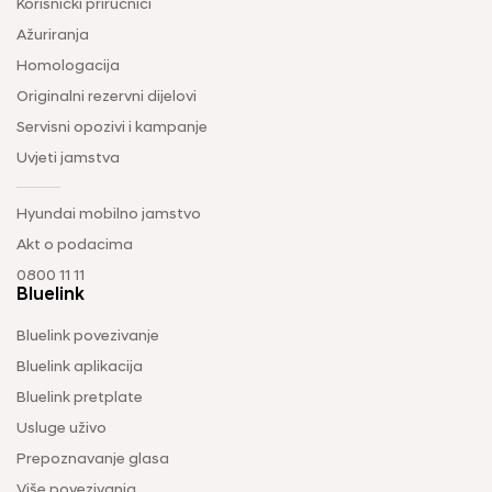
Korisnički priručnici
Ažuriranja
Homologacija
Originalni rezervni dijelovi
Servisni opozivi i kampanje
Uvjeti jamstva
Hyundai mobilno jamstvo
Akt o podacima
0800 11 11
Bluelink
Bluelink povezivanje
Bluelink aplikacija
Bluelink pretplate
Usluge uživo
Prepoznavanje glasa
Više povezivanja