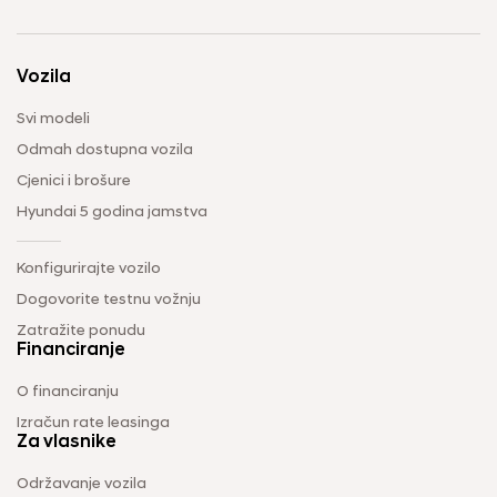
Vozila
Svi modeli
Odmah dostupna vozila
Cjenici i brošure
Hyundai 5 godina jamstva
Konfigurirajte vozilo
Dogovorite testnu vožnju
Zatražite ponudu
Financiranje
O financiranju
Izračun rate leasinga
Za vlasnike
Održavanje vozila