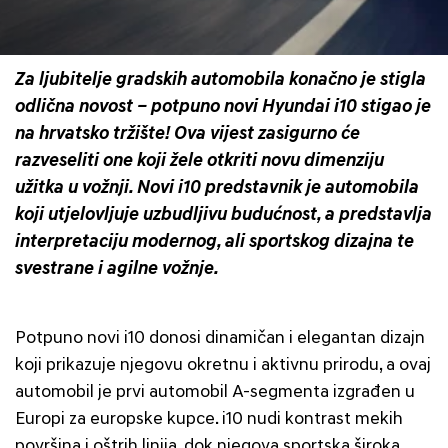
Za ljubitelje gradskih automobila konačno je stigla
odlična novost – potpuno novi Hyundai i10 stigao je
na hrvatsko tržište! Ova vijest zasigurno će
razveseliti one koji žele otkriti novu dimenziju
užitka u vožnji. Novi i10 predstavnik je automobila
koji utjelovljuje uzbudljivu budućnost, a predstavlja
interpretaciju modernog, ali sportskog dizajna te
svestrane i agilne vožnje.
Potpuno novi i10 donosi dinamičan i elegantan dizajn
koji prikazuje njegovu okretnu i aktivnu prirodu, a ovaj
automobil je prvi automobil A-segmenta izgrađen u
Europi za europske kupce. i10 nudi kontrast mekih
površina i oštrih linija, dok njegova sportska široka