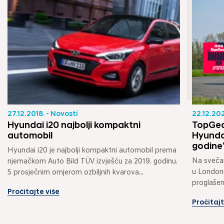
27.12.2018. - Novosti
22.12.202
Hyundai i20 najbolji kompaktni
TopGear
automobil
Hyunda
godine
Hyundai i20 je najbolji kompaktni automobil prema 
Na svečan
njemačkom Auto Bild TÜV izvješću za 2019. godinu. 
u Londonu
S prosječnim omjerom ozbiljnih kvarova...
proglašen
Pročitajte više
jedno...
Pročitajt