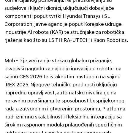
komercijalnog poslovanja. Na predstavljanju su
sudjelovali ključni dionici, uključujući dobavljače
komponenti poput tvrtki Hyundai Transys i SL
Corporation, javne agencije poput Korejske udruge
industrije AI robota (KAR) te stručnjake za robotička
rješenja kao što su LS THiRA-UTECH i Kaon Robotics.
MobED je već ranije stekao globalno priznanje,
osvojivši nagradu za najbolju inovaciju u robotici na
sajmu CES 2026 te istaknutim nastupom na sajmu
iREX 2025. Njegove tehničke prednosti uključuju
naprednu upravljivost, automatsko niveliranje na
neravnim površinama te sposobnost besprijekornog
rada u zatvorenim i otvorenim prostorima. Platforma
nudi iznimnu skalabilnost i fleksibilnu integraciju sa
širokim rasponom modula prilagođenih specifičnim