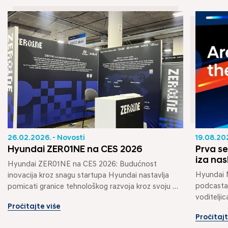
26.02.2026. - Novosti
19.08.202
Hyundai ZER01NE na CES 2026
Prva s
iza nas
Hyundai ZER01NE na CES 2026: Budućnost 
Hyundai M
inovacija kroz snagu startupa Hyundai nastavlja 
podcasta 
pomicati granice tehnološkog razvoja kroz svoju 
voditeljic
platformu za...
Pročitajte više
Pročitajt