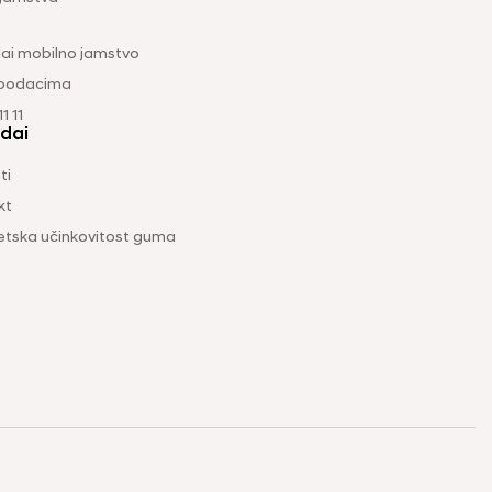
ai mobilno jamstvo
 podacima
1 11
dai
ti
kt
etska učinkovitost guma