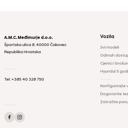
Vozila
A.M.C. Međimurje d.o.o.
Športska ulica 8, 40000 Čakovec
Svi modeli
Republika Hrvatska
Odmah dostup
Cjenici i brošur
Hyundai 5 god
Tel: +385 40 328 750
Konfigurirajte 
Dogovorite tes
Zatražite pon