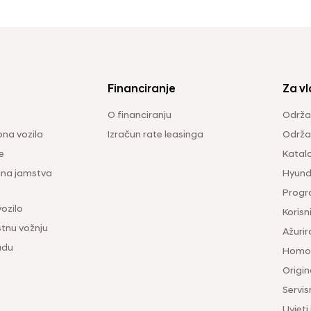
Financiranje
Za vl
O financiranju
Održa
na vozila
Izračun rate leasinga
Održav
e
Katal
ina jamstva
Hyunda
Progr
vozilo
Korisni
tnu vožnju
Ažurir
udu
Homol
Origina
Servis
Uvjeti