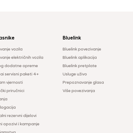
asnike
Bluelink
vanje vozila
Bluelink povezivanje
anje električnih vozila
Bluelink aplikacija
og dodatne opreme
Bluelink pretplate
i servisni paketi 4+
Usluge uživo
am vjernosti
Prepoznavanje glasa
čki priručnici
Više povezivanja
anja
ogacija
lni rezervni dijelovi
ni opozivi i kampanje
 jamstva