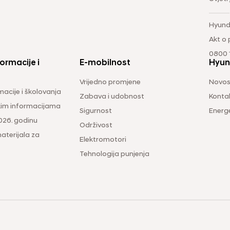
Hyund
Akt o
0800 1
ormacije i
E-mobilnost
Hyun
Vrijedno promjene
Novos
macije i školovanja
Zabava i udobnost
Konta
čkim informacijama
Sigurnost
Energ
026. godinu
Održivost
aterijala za
Elektromotori
Tehnologija punjenja