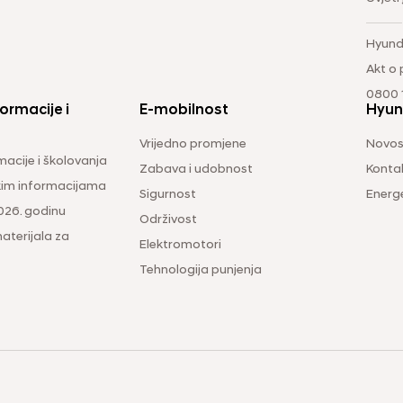
Hyund
Akt o
0800 1
ormacije i
E-mobilnost
Hyun
Vrijedno promjene
Novos
macije i školovanja
Zabava i udobnost
Konta
čkim informacijama
Sigurnost
Energ
026. godinu
Održivost
aterijala za
Elektromotori
Tehnologija punjenja