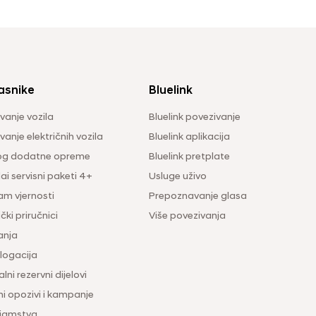
asnike
Bluelink
vanje vozila
Bluelink povezivanje
anje električnih vozila
Bluelink aplikacija
og dodatne opreme
Bluelink pretplate
i servisni paketi 4+
Usluge uživo
am vjernosti
Prepoznavanje glasa
čki priručnici
Više povezivanja
anja
ogacija
lni rezervni dijelovi
ni opozivi i kampanje
 jamstva