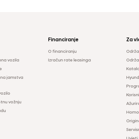
Financiranje
Za vl
O financiranju
Održa
na vozila
Izračun rate leasinga
Održav
e
Katal
ina jamstva
Hyunda
Progr
vozilo
Korisni
tnu vožnju
Ažurir
udu
Homol
Origina
Servis
Uvjeti