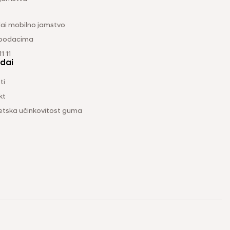
ai mobilno jamstvo
 podacima
1 11
dai
ti
kt
etska učinkovitost guma