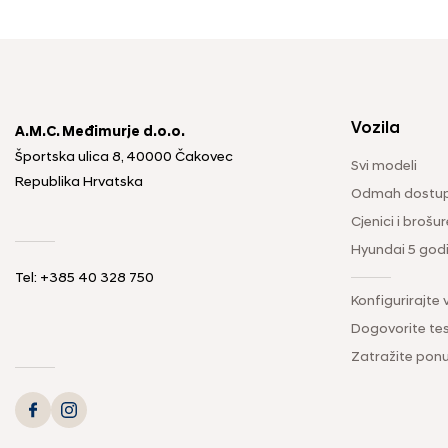
Vozila
A.M.C. Međimurje d.o.o.
Športska ulica 8, 40000 Čakovec
Svi modeli
Republika Hrvatska
Odmah dostup
Cjenici i brošur
Hyundai 5 god
Tel: +385 40 328 750
Konfigurirajte 
Dogovorite tes
Zatražite pon