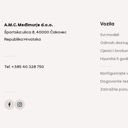
Vozila
A.M.C. Međimurje d.o.o.
Športska ulica 8, 40000 Čakovec
Svi modeli
Republika Hrvatska
Odmah dostup
Cjenici i brošur
Hyundai 5 god
Tel: +385 40 328 750
Konfigurirajte 
Dogovorite tes
Zatražite pon