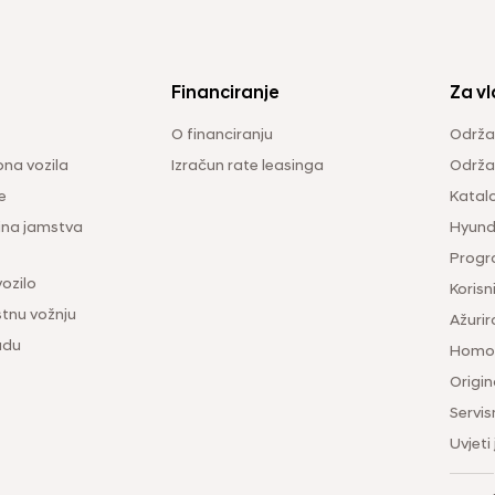
Financiranje
Za vl
O financiranju
Održa
na vozila
Izračun rate leasinga
Održav
e
Katal
ina jamstva
Hyunda
Progr
vozilo
Korisni
tnu vožnju
Ažurir
udu
Homol
Origina
Servis
Uvjeti