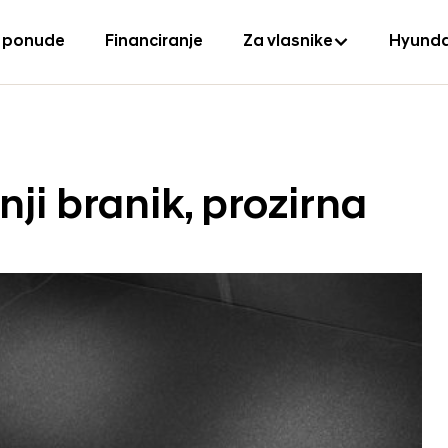
 ponude
Financiranje
Za vlasnike
Hyunda
žnji branik, prozirna