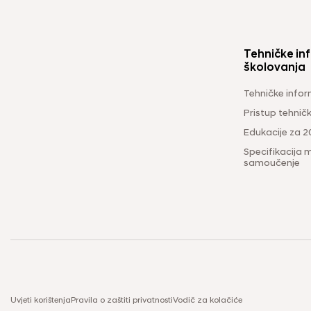
Tehničke inf
školovanja
Tehničke infor
Pristup tehni
Edukacije za 2
Specifikacija m
samoučenje
Uvjeti korištenja
Pravila o zaštiti privatnosti
Vodič za kolačiće