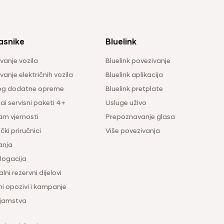
asnike
Bluelink
vanje vozila
Bluelink povezivanje
anje električnih vozila
Bluelink aplikacija
og dodatne opreme
Bluelink pretplate
i servisni paketi 4+
Usluge uživo
am vjernosti
Prepoznavanje glasa
čki priručnici
Više povezivanja
anja
ogacija
lni rezervni dijelovi
ni opozivi i kampanje
 jamstva