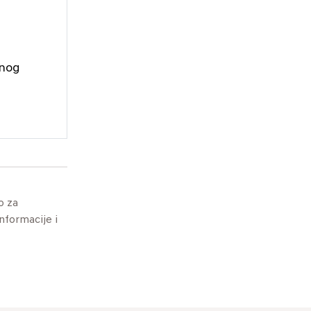
snog
o za
informacije i