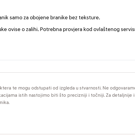
branik samo za obojene branike bez teksture.
uke ovise o zalihi. Potrebna provjera kod ovlaštenog servi
aktera te mogu odstupati od izgleda u stvarnosti. Ne odgovaram
jama istih nastojimo biti što precizniji i točniji. Za detaljnije 
nika.