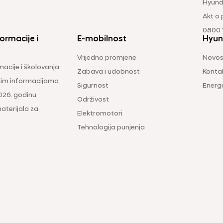
Hyund
Akt o
0800 1
ormacije i
E-mobilnost
Hyun
Vrijedno promjene
Novos
macije i školovanja
Zabava i udobnost
Konta
čkim informacijama
Sigurnost
Energ
026. godinu
Održivost
aterijala za
Elektromotori
Tehnologija punjenja