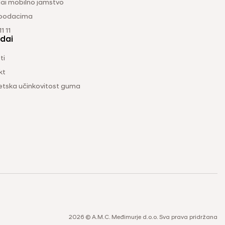
ai mobilno jamstvo
 podacima
1 11
dai
ti
kt
etska učinkovitost guma
2026 © A.M.C. Međimurje d.o.o. Sva prava pridržana