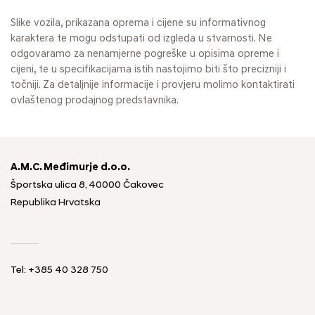
Slike vozila, prikazana oprema i cijene su informativnog
karaktera te mogu odstupati od izgleda u stvarnosti. Ne
odgovaramo za nenamjerne pogreške u opisima opreme i
cijeni, te u specifikacijama istih nastojimo biti što precizniji i
točniji. Za detaljnije informacije i provjeru molimo kontaktirati
ovlaštenog prodajnog predstavnika.
A.M.C. Međimurje d.o.o.
Športska ulica 8, 40000 Čakovec
Republika Hrvatska
Tel: +385 40 328 750