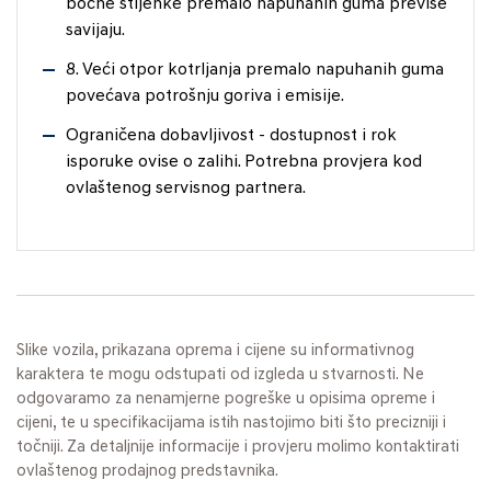
bočne stijenke premalo napuhanih guma previše
savijaju.
8. Veći otpor kotrljanja premalo napuhanih guma
povećava potrošnju goriva i emisije.
Ograničena dobavljivost - dostupnost i rok
isporuke ovise o zalihi. Potrebna provjera kod
ovlaštenog servisnog partnera.
Slike vozila, prikazana oprema i cijene su informativnog
karaktera te mogu odstupati od izgleda u stvarnosti. Ne
odgovaramo za nenamjerne pogreške u opisima opreme i
cijeni, te u specifikacijama istih nastojimo biti što precizniji i
točniji. Za detaljnije informacije i provjeru molimo kontaktirati
ovlaštenog prodajnog predstavnika.