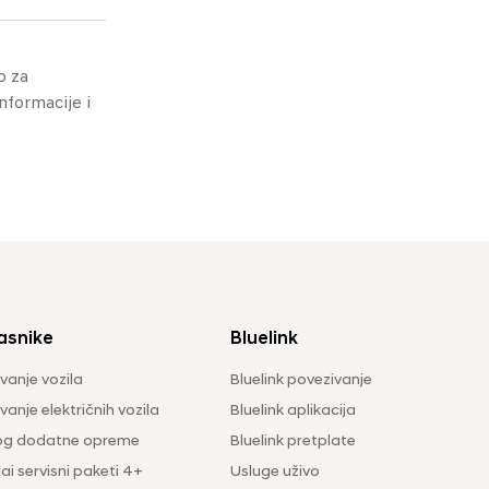
o za
informacije i
asnike
Bluelink
vanje vozila
Bluelink povezivanje
anje električnih vozila
Bluelink aplikacija
og dodatne opreme
Bluelink pretplate
i servisni paketi 4+
Usluge uživo