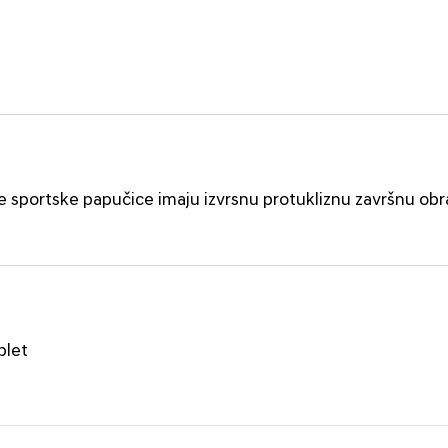
e sportske papučice imaju izvrsnu protukliznu završnu obr
plet