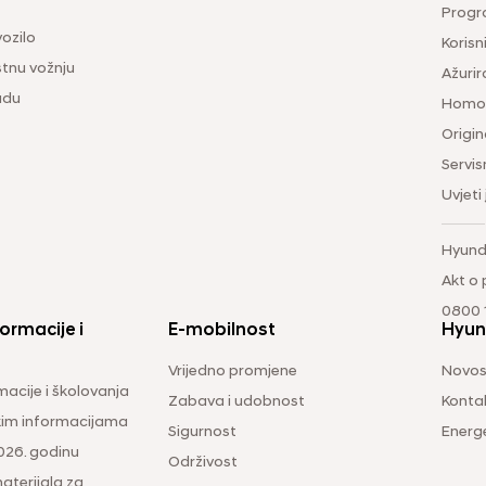
Progr
vozilo
Korisni
tnu vožnju
Ažurir
udu
Homol
Origina
Servis
Uvjeti
Hyund
Akt o
0800 1
ormacije i
E-mobilnost
Hyun
Vrijedno promjene
Novos
macije i školovanja
Zabava i udobnost
Konta
čkim informacijama
Sigurnost
Energ
026. godinu
Održivost
aterijala za