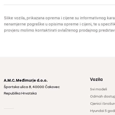
Slike vozila, prikazana oprema i cijene su informativnog kar
nenamjerne pogreške u opisima opreme i cijeni, te u specifikaci
provjeru molimo kontaktirati ovlaštenog prodajnog predstav
Vozila
A.M.C. Međimurje d.o.o.
Športska ulica 8, 40000 Čakovec
Svi modeli
Republika Hrvatska
Odmah dostup
Cjenici i brošur
Hyundai 5 god