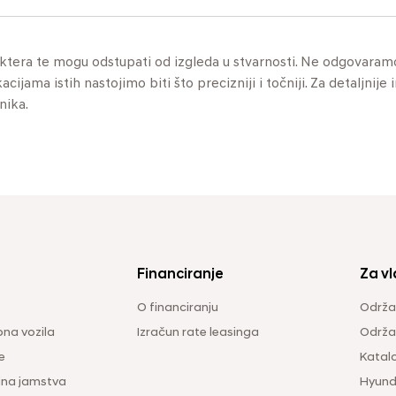
aktera te mogu odstupati od izgleda u stvarnosti. Ne odgovaram
jama istih nastojimo biti što precizniji i točniji. Za detaljnije 
nika.
Financiranje
Za vl
O financiranju
Održa
na vozila
Izračun rate leasinga
Održav
e
Katal
ina jamstva
Hyunda