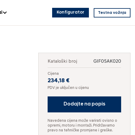
i
Konfigurator
Testna vožnja
Kataloški broj
GIF05AK020
Cijena
234,18 €
PDV je uključen u cijenu
Dodajte na popis
Navedena cijena može varirati ovisno o
opremi, motoru i montaži. Pridržavamo
pravo na tehničke promjene i greške.