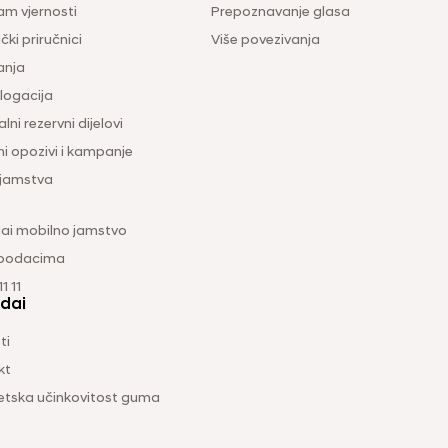
am vjernosti
Prepoznavanje glasa
čki priručnici
Više povezivanja
anja
ogacija
lni rezervni dijelovi
ni opozivi i kampanje
 jamstva
ai mobilno jamstvo
 podacima
1 11
dai
ti
kt
etska učinkovitost guma