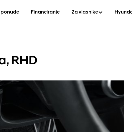
 ponude
Financiranje
Za vlasnike
Hyunda
ca, RHD