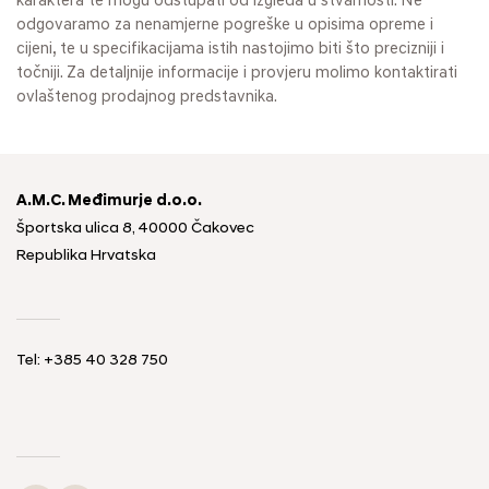
karaktera te mogu odstupati od izgleda u stvarnosti. Ne
odgovaramo za nenamjerne pogreške u opisima opreme i
cijeni, te u specifikacijama istih nastojimo biti što precizniji i
točniji. Za detaljnije informacije i provjeru molimo kontaktirati
ovlaštenog prodajnog predstavnika.
A.M.C. Međimurje d.o.o.
Športska ulica 8, 40000 Čakovec
Republika Hrvatska
Tel: +385 40 328 750