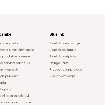
asnike
Bluelink
vanje vozila
Bluelink povezivanje
anje električnih vozila
Bluelink aplikacija
og dodatne opreme
Bluelink pretplate
i servisni paketi 4+
Usluge uživo
am vjernosti
Prepoznavanje glasa
čki priručnici
Više povezivanja
anja
ogacija
lni rezervni dijelovi
ni opozivi i kampanje