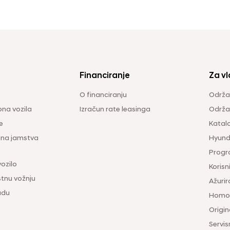
Financiranje
Za vl
O financiranju
Održa
na vozila
Izračun rate leasinga
Održav
e
Katal
ina jamstva
Hyunda
Progr
vozilo
Korisni
tnu vožnju
Ažurir
udu
Homol
Origina
Servis