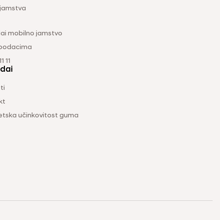
 jamstva
ai mobilno jamstvo
 podacima
1 11
dai
ti
kt
etska učinkovitost guma