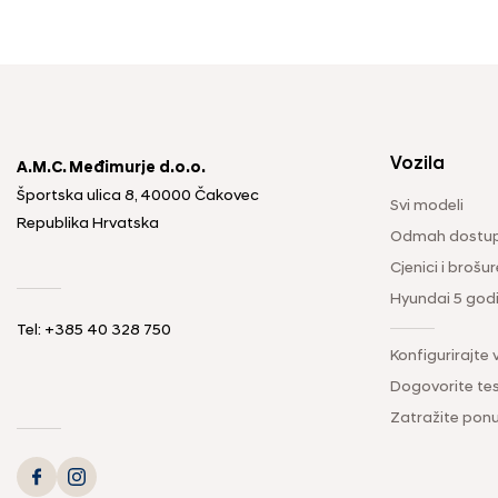
Vozila
A.M.C. Međimurje d.o.o.
Športska ulica 8, 40000 Čakovec
Svi modeli
Republika Hrvatska
Odmah dostup
Cjenici i brošur
Hyundai 5 god
Tel: +385 40 328 750
Konfigurirajte 
Dogovorite tes
Zatražite pon