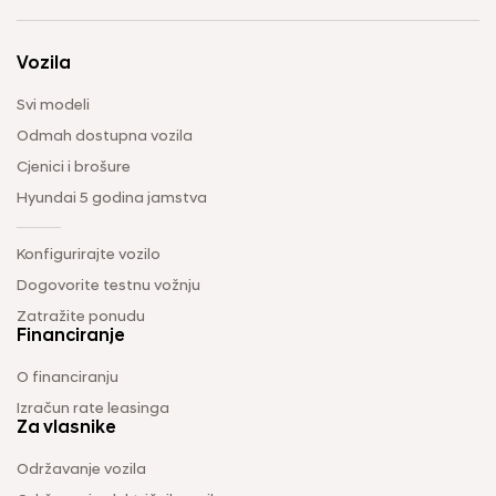
Vozila
Svi modeli
Odmah dostupna vozila
Cjenici i brošure
Hyundai 5 godina jamstva
Konfigurirajte vozilo
Dogovorite testnu vožnju
Zatražite ponudu
Financiranje
O financiranju
Izračun rate leasinga
Za vlasnike
Održavanje vozila