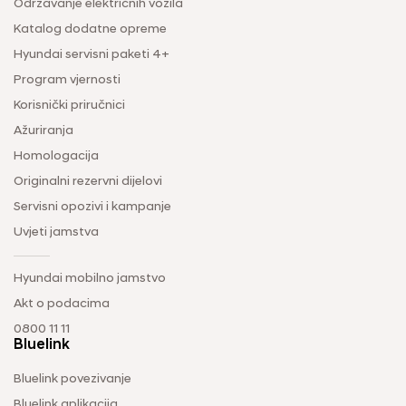
Održavanje električnih vozila
Katalog dodatne opreme
Hyundai servisni paketi 4+
Program vjernosti
Korisnički priručnici
Ažuriranja
Homologacija
Originalni rezervni dijelovi
Servisni opozivi i kampanje
Uvjeti jamstva
Hyundai mobilno jamstvo
Akt o podacima
0800 11 11
Bluelink
Bluelink povezivanje
Bluelink aplikacija