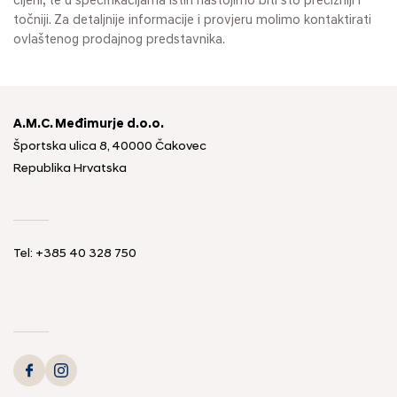
cijeni, te u specifikacijama istih nastojimo biti što precizniji i
točniji. Za detaljnije informacije i provjeru molimo kontaktirati
ovlaštenog prodajnog predstavnika.
A.M.C. Međimurje d.o.o.
Športska ulica 8, 40000 Čakovec
Republika Hrvatska
Tel: +385 40 328 750