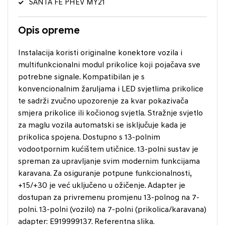
SANTA FE PHEV MY21
Opis opreme
Instalacija koristi originalne konektore vozila i
multifunkcionalni modul prikolice koji pojačava sve
potrebne signale. Kompatibilan je s
konvencionalnim žaruljama i LED svjetlima prikolice
te sadrži zvučno upozorenje za kvar pokazivača
smjera prikolice ili kočionog svjetla. Stražnje svjetlo
za maglu vozila automatski se isključuje kada je
prikolica spojena. Dostupno s 13-polnim
vodootpornim kućištem utičnice. 13-polni sustav je
spreman za upravljanje svim modernim funkcijama
karavana. Za osiguranje potpune funkcionalnosti,
+15/+30 je već uključeno u ožičenje. Adapter je
dostupan za privremenu promjenu 13-polnog na 7-
polni. 13-polni (vozilo) na 7-polni (prikolica/karavana)
adapter: E919999137. Referentna slika.